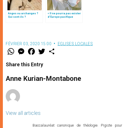
Anges ou archanges ?
« Il ne pourra pas exister
Qui sont-ils ?
d’Europe pacifique
sans… »: l’Ukraine, dans
la vision de Jean-Paul II
FÉVRIER 03, 2020 15:00
EGLISES LOCALES
W
M
F
T
S
h
e
a
w
h
a
s
c
i
a
t
s
e
t
r
Share this Entry
s
e
b
t
e
A
n
o
e
p
g
o
r
Anne Kurian-Montabone
p
e
k
r
View all articles
Baccalauréat canonique de théologie. Pigiste pour