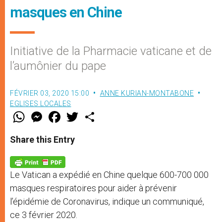
masques en Chine
Initiative de la Pharmacie vaticane et de
l’aumônier du pape
FÉVRIER 03, 2020 15:00
ANNE KURIAN-MONTABONE
EGLISES LOCALES
W
M
F
T
S
h
e
a
w
h
a
s
c
i
a
t
s
e
t
r
Share this Entry
s
e
b
t
e
A
n
o
e
p
g
o
r
p
e
k
Le Vatican a expédié en Chine quelque 600-700 000
r
masques respiratoires pour aider à prévenir
l’épidémie de Coronavirus, indique un communiqué,
ce 3 février 2020.