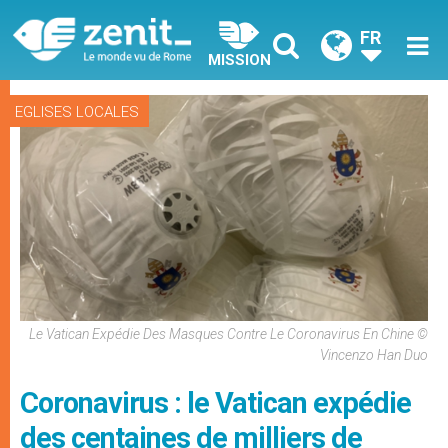
FR
MISSION
EGLISES LOCALES
Le Vatican Expédie Des Masques Contre Le Coronavirus En Chine ©
Vincenzo Han Duo
Coronavirus : le Vatican expédie
des centaines de milliers de