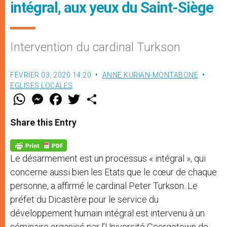
intégral, aux yeux du Saint-Siège
Intervention du cardinal Turkson
FÉVRIER 03, 2020 14:20
ANNE KURIAN-MONTABONE
EGLISES LOCALES
W
M
F
T
S
h
e
a
w
h
a
s
c
i
a
t
s
e
t
r
Share this Entry
s
e
b
t
e
A
n
o
e
p
g
o
r
p
e
k
Le désarmement est un processus « intégral », qui
r
concerne aussi bien les Etats que le cœur de chaque
personne, a affirmé le cardinal Peter Turkson. Le
préfet du Dicastère pour le service du
développement humain intégral est intervenu à un
séminaire organisé par l’Université Georgetown de