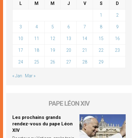
L
M
M
J
V
S
D
1
2
3
4
5
6
7
8
9
10
11
12
13
14
15
16
17
18
19
20
21
22
23
24
25
26
27
28
29
« Jan
Mar »
PAPE LÉON XIV
Les prochains grands
rendez-vous du pape Léon
XIV