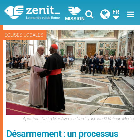
FR
MISSION
EGLISES LOCALES
Apostolat De La Mer Avec Le Card. Turkson © Vatican Media
Désarmement : un processus