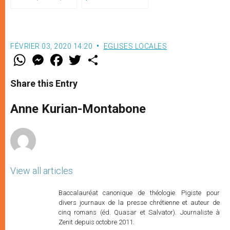
définitif et total
FÉVRIER 03, 2020 14:20
EGLISES LOCALES
W
M
F
T
S
h
e
a
w
h
a
s
c
i
a
t
s
e
t
r
Share this Entry
s
e
b
t
e
A
n
o
e
p
g
o
r
Anne Kurian-Montabone
p
e
k
r
View all articles
Baccalauréat canonique de théologie. Pigiste pour
divers journaux de la presse chrétienne et auteur de
cinq romans (éd. Quasar et Salvator). Journaliste à
Zenit depuis octobre 2011.