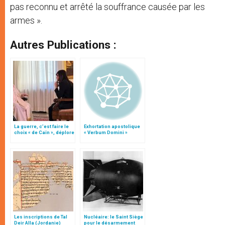
pas reconnu et arrêté la souffrance causée par les
armes ».
Autres Publications :
La guerre, c’est faire le
Exhortation apostolique
choix « de Caïn », déplore
« Verbum Domini »
le pape François
Les inscriptions de Tal
Nucléaire: le Saint Siège
Deir Alla (Jordanie)
pour le désarmement