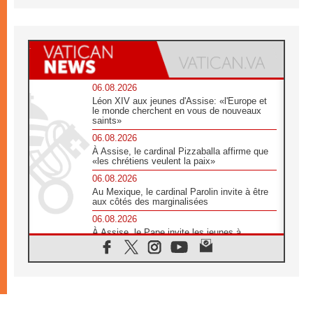
06.08.2026
Léon XIV aux jeunes d'Assise: «l'Europe et
le monde cherchent en vous de nouveaux
saints»
06.08.2026
À Assise, le cardinal Pizzaballa affirme que
«les chrétiens veulent la paix»
06.08.2026
Au Mexique, le cardinal Parolin invite à être
aux côtés des marginalisées
06.08.2026
À Assise, le Pape invite les jeunes à
«construire la civilisation de l'amour»
05.08.2026
La visite du Pape en Argentine portera «un
message de paix et de dignité humaine»
05.08.2026