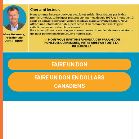
FAIRE UN DON
FAIRE UN DON EN DOLLARS
CANADIENS