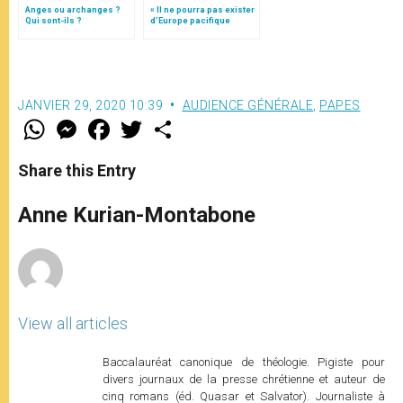
Anges ou archanges ?
« Il ne pourra pas exister
Qui sont-ils ?
d’Europe pacifique
sans… »: l’Ukraine, dans
la vision de Jean-Paul II
JANVIER 29, 2020 10:39
AUDIENCE GÉNÉRALE
,
PAPES
W
M
F
T
S
h
e
a
w
h
a
s
c
i
a
t
s
e
t
r
Share this Entry
s
e
b
t
e
A
n
o
e
p
g
o
r
Anne Kurian-Montabone
p
e
k
r
View all articles
Baccalauréat canonique de théologie. Pigiste pour
divers journaux de la presse chrétienne et auteur de
cinq romans (éd. Quasar et Salvator). Journaliste à