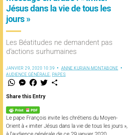
Jésus dans la vie de tous les
jours »
Les Béatitudes ne demandent pas
d’actions surhumaines
JANVIER 29, 2020 10:39
ANNE KURIAN-MONTABONE
AUDIENCE GÉNÉRALE
,
PAPES
W
M
F
T
S
h
e
a
w
h
a
s
c
i
a
t
s
e
t
r
Share this Entry
s
e
b
t
e
A
n
o
e
p
g
o
r
p
e
k
Le pape François invite les chrétiens du Moyen-
r
Orient à « imiter Jésus dans la vie de tous les jours »,
à l’audience générale de ce 29 janvier 2020.