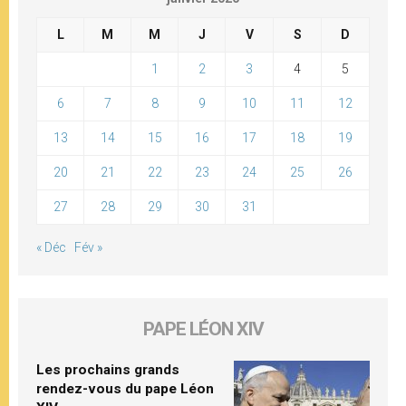
L
M
M
J
V
S
D
1
2
3
4
5
6
7
8
9
10
11
12
13
14
15
16
17
18
19
20
21
22
23
24
25
26
27
28
29
30
31
« Déc
Fév »
PAPE LÉON XIV
Les prochains grands
rendez-vous du pape Léon