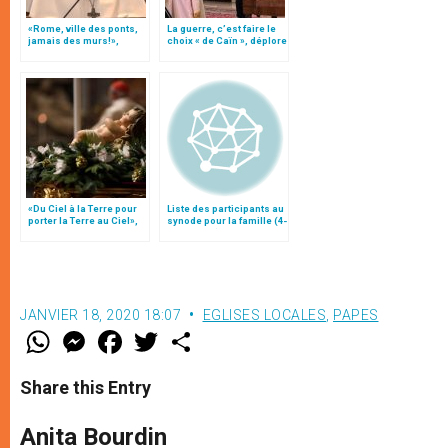
«Rome, ville des ponts,
La guerre, c’est faire le
jamais des murs!»,
choix « de Caïn », déplore
message du pape
le pape François
François (traduction
complète)
«Du Ciel à la Terre pour
Liste des participants au
porter la Terre au Ciel»,
synode pour la famille (4-
par Mgr Francesco Follo
25 octobre)
JANVIER 18, 2020 18:07
EGLISES LOCALES
,
PAPES
W
M
F
T
S
h
e
a
w
h
a
s
c
i
a
t
s
e
t
r
Share this Entry
s
e
b
t
e
A
n
o
e
p
g
o
r
Anita Bourdin
p
e
k