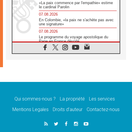
«La paix commence par l'empathie» estime
le cardinal Parolin
07.08.2026
En Colombie, «la paix ne s'achète pas avec
une signature»
07.08.2026
Le programme du voyage apostolique du
Pape en France dévoilé
07.08.2026
1ère Conférence continentale sur l'éducation
catholique en Afrique
07.08.2026
Un logo symbolique pour la venue du Pape
en France
07.08.2026
Cardinal Rossi: «La venue du Pape Léon en
Argentine est un hommage à François»
Qui sommes-nous ?
La propriété
Les services
07.08.2026
Hiroshima et Nagasaki, 81 ans après,
Mentions Legales
Droits d’auteur
Contactez-nous
lancement des «dix jours de prière pour la
paix»
06.08.2026
Préparatifs des JMJ 2027 à Séoul: «c'est
passionnant et l'impatience est immense!»