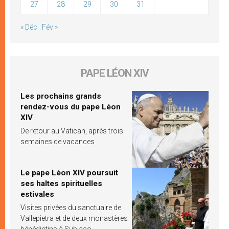
27
28
29
30
31
« Déc
Fév »
PAPE LÉON XIV
Les prochains grands
rendez-vous du pape Léon
XIV
De retour au Vatican, après trois
semaines de vacances
Le pape Léon XIV poursuit
ses haltes spirituelles
estivales
Visites privées du sanctuaire de
Vallepietra et de deux monastères
bénédictins à Subiaco