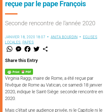
reçue par le pape François
Seconde rencontre de l’année 2020
JANVIER 18, 2020 18:07
ANITA BOURDIN
EGLISES
LOCALES
,
PAPES
W
M
F
T
S
h
e
a
w
h
a
s
c
i
a
t
s
e
t
r
Share this Entry
s
e
b
t
e
A
n
o
e
p
g
o
r
p
e
k
Virginia Raggi, maire de Rome, a été reçue par
r
l’évêque de Rome au Vatican, ce samedi 18 janvier
2020, indique le Saint-Siège: seconde rencontre en
2020.
Mais c’était une audience privée, ni le Capitole ni le