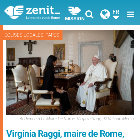
FR
MISSION
,
EGLISES LOCALES
PAPES
Audience À La Maire De Rome, Virginia Raggi © Vatican Media
Virginia Raggi, maire de Rome,