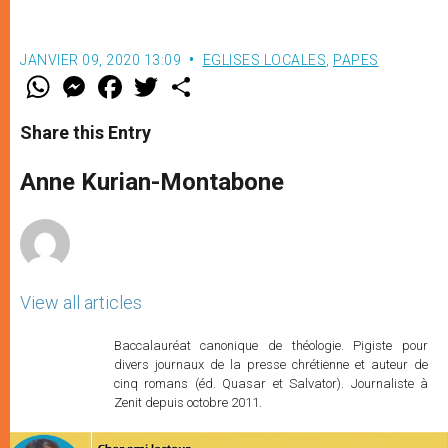
JANVIER 09, 2020 13:09
EGLISES LOCALES
,
PAPES
W
M
F
T
S
h
e
a
w
h
a
s
c
i
a
t
s
e
t
r
Share this Entry
s
e
b
t
e
A
n
o
e
p
g
o
r
Anne Kurian-Montabone
p
e
k
r
View all articles
Baccalauréat canonique de théologie. Pigiste pour
divers journaux de la presse chrétienne et auteur de
cinq romans (éd. Quasar et Salvator). Journaliste à
Zenit depuis octobre 2011.