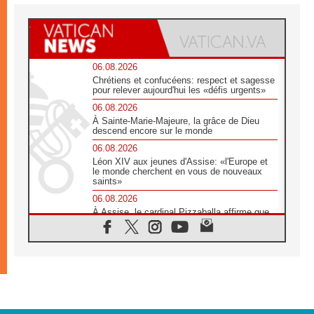
06.08.2026
Chrétiens et confucéens: respect et sagesse
pour relever aujourd'hui les «défis urgents»
06.08.2026
À Sainte-Marie-Majeure, la grâce de Dieu
descend encore sur le monde
06.08.2026
Léon XIV aux jeunes d'Assise: «l'Europe et
le monde cherchent en vous de nouveaux
saints»
06.08.2026
À Assise, le cardinal Pizzaballa affirme que
«les chrétiens veulent la paix»
06.08.2026
Au Mexique, le cardinal Parolin invite à être
aux côtés des marginalisées
06.08.2026
À Assise, le Pape invite les jeunes à
«construire la civilisation de l'amour»