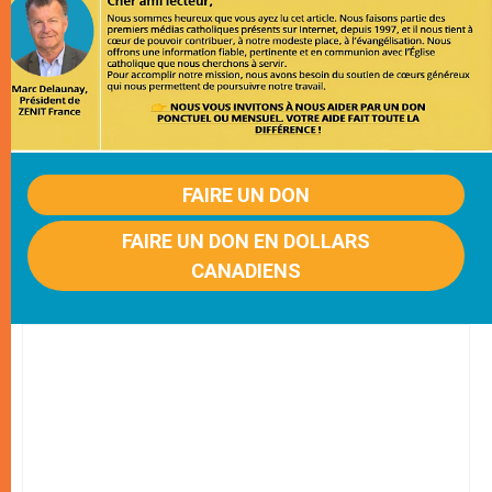
FAIRE UN DON
FAIRE UN DON EN DOLLARS
CANADIENS