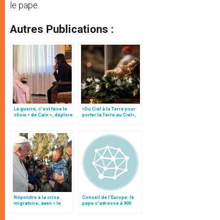
le pape.
Autres Publications :
La guerre, c’est faire le
«Du Ciel à la Terre pour
choix « de Caïn », déplore
porter la Terre au Ciel»,
le pape François
par Mgr Francesco Follo
Répondre à la crise
Conseil de l'Europe: le
migratoire, avec « le
pape s'adresse à 900
style de l’humanité »!
millions d'Européens
(texte complet)