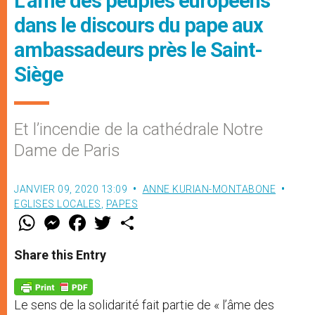
L'âme des peuples européens
dans le discours du pape aux
ambassadeurs près le Saint-
Siège
Et l’incendie de la cathédrale Notre
Dame de Paris
JANVIER 09, 2020 13:09
ANNE KURIAN-MONTABONE
EGLISES LOCALES
,
PAPES
W
M
F
T
S
h
e
a
w
h
a
s
c
i
a
t
s
e
t
r
Share this Entry
s
e
b
t
e
A
n
o
e
p
g
o
r
p
e
k
Le sens de la solidarité fait partie de « l’âme des
r