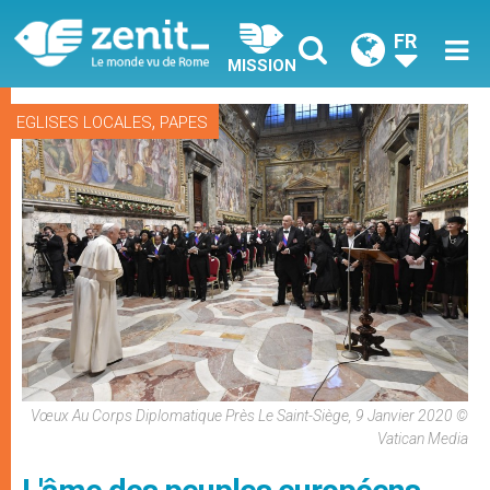
FR
MISSION
,
EGLISES LOCALES
PAPES
Vœux Au Corps Diplomatique Près Le Saint-Siège, 9 Janvier 2020 ©
Vatican Media