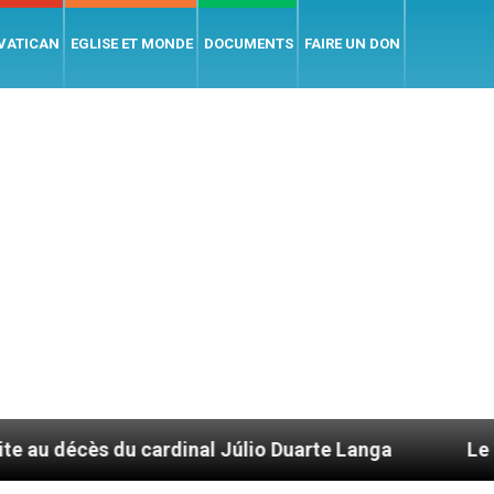
 VATICAN
EGLISE ET MONDE
DOCUMENTS
FAIRE UN DON
nal Júlio Duarte Langa
Le pape Léon XIV évoq