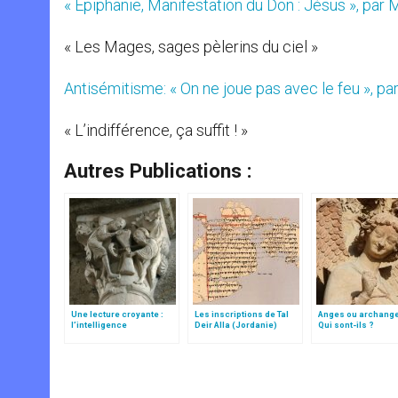
« Epiphanie, Manifestation du Don : Jésus », par 
« Les Mages, sages pèlerins du ciel »
Antisémitisme: « On ne joue pas avec le feu », pa
« L’indifférence, ça suffit ! »
Autres Publications :
Une lecture croyante :
Les inscriptions de Tal
Anges ou archang
l’intelligence
Deir Alla (Jordanie)
Qui sont-ils ?
typologique des deux
Testaments