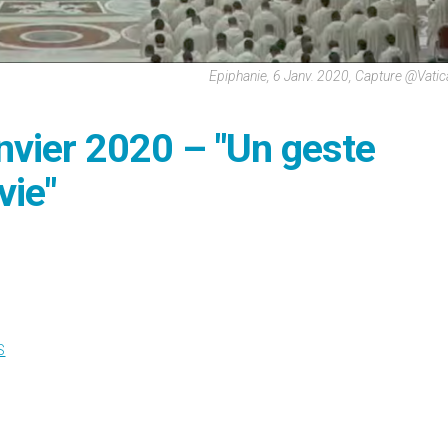
Epiphanie, 6 Janv. 2020, Capture @Vati
anvier 2020 – "Un geste
vie"
S