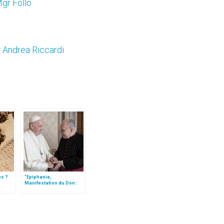
Mgr Follo
r Andrea Riccardi
es ?
"Epiphanie,
Manifestation du Don :
Jésus", par Mgr Follo