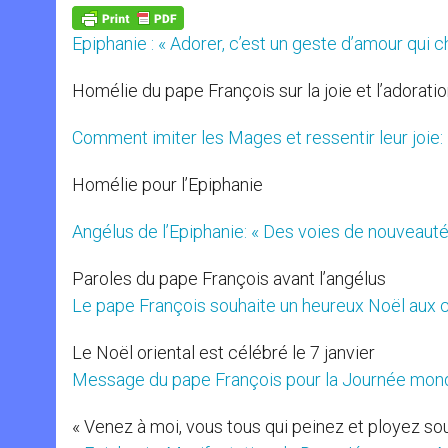
A
n
o
e
p
g
o
r
p
e
k
Epiphanie : « Adorer, c’est un geste d’amour qui c
r
Homélie du pape François sur la joie et l’adorat
Comment imiter les Mages et ressentir leur joie: l
Homélie pour l’Epiphanie
Angélus de l’Epiphanie: « Des voies de nouveauté
Paroles du pape François avant l’angélus
Le pape François souhaite un heureux Noël aux c
Le Noël oriental est célébré le 7 janvier
Message du pape François pour la Journée mondi
« Venez à moi, vous tous qui peinez et ployez sou