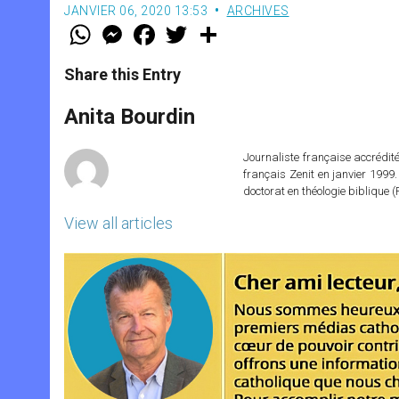
JANVIER 06, 2020 13:53
ARCHIVES
W
M
F
T
S
h
e
a
w
h
a
s
c
i
a
t
s
e
t
r
Share this Entry
s
e
b
t
e
A
n
o
e
p
g
o
r
Anita Bourdin
p
e
k
r
Journaliste française accréditée
français Zenit en janvier 1999.
doctorat en théologie bibliqu
View all articles