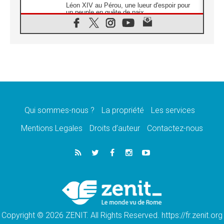
Léon XIV au Pérou, une lueur d'espoir pour
un peuple en quête de paix
05.08.2026
SCEAM: L'Église en Afrique vers
l'Assemblée ecclésiale de 2028 depuis
Addis-Abeba
05.08.2026
Le Pape exprime ses condoléances suite au
décès du cardinal Júlio Langa
05.08.2026
Le Pape attendu en novembre en Uruguay,
en Argentine et au Pérou
Qui sommes-nous ?
La propriété
Les services
05.08.2026
Mentions Legales
Droits d’auteur
Contactez-nous
Audience générale: la prière est un acte
d'espérance
04.08.2026
Léon XIV invite les Chevaliers de Colomb à
être des «prophètes de l'harmonie»
04.08.2026
Au Nigéria, attaques d'église, meurtre et
enlèvements de religieux suscitent l'émotion
Copyright © 2026 ZENIT. All Rights Reserved. https://fr.zenit.org