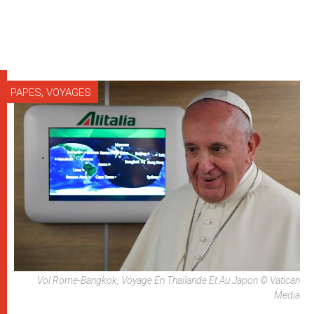
,
PAPES
VOYAGES
Vol Rome-Bangkok, Voyage En Thaïlande Et Au Japon © Vatican
Media