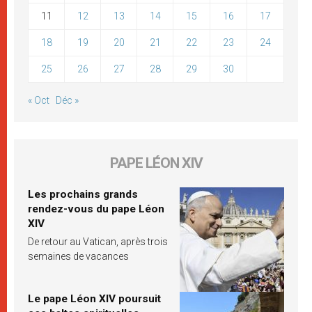
11
12
13
14
15
16
17
18
19
20
21
22
23
24
25
26
27
28
29
30
« Oct
Déc »
PAPE LÉON XIV
Les prochains grands
rendez-vous du pape Léon
XIV
De retour au Vatican, après trois
semaines de vacances
Le pape Léon XIV poursuit