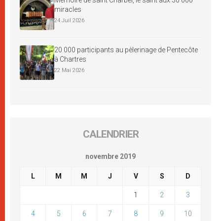
Mémoire de saint Charbel, le saint aux 30 000
miracles
24 Juil 2026
20 000 participants au pèlerinage de Pentecôte
à Chartres
22 Mai 2026
CALENDRIER
novembre 2019
L
M
M
J
V
S
D
1
2
3
4
5
6
7
8
9
10