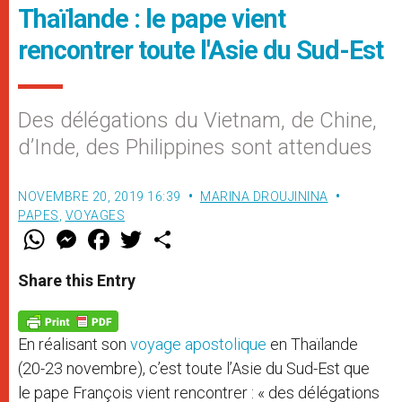
Thaïlande : le pape vient
rencontrer toute l'Asie du Sud-Est
Des délégations du Vietnam, de Chine,
d’Inde, des Philippines sont attendues
NOVEMBRE 20, 2019 16:39
MARINA DROUJININA
PAPES
,
VOYAGES
W
M
F
T
S
h
e
a
w
h
a
s
c
i
a
t
s
e
t
r
Share this Entry
s
e
b
t
e
A
n
o
e
p
g
o
r
p
e
k
En réalisant son
voyage apostolique
en Thaïlande
r
(20-23 novembre), c’est toute l’Asie du Sud-Est que
le pape François vient rencontrer : « des délégations