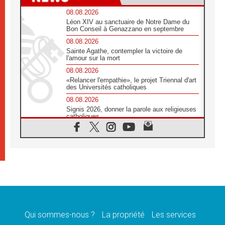
08.08.2026
Léon XIV au sanctuaire de Notre Dame du
Bon Conseil à Genazzano en septembre
08.08.2026
Sainte Agathe, contempler la victoire de
l'amour sur la mort
08.08.2026
«Relancer l'empathie», le projet Triennal d'art
des Universités catholiques
08.08.2026
Signis 2026, donner la parole aux religieuses
catholiques
08.08.2026
Au Bangladesh, l'Église accompagne les
Dalits sur le chemin de la dignité
07.08.2026
Philippines: le vicariat apostolique de
Calapan devient un diocèse
07.08.2026
Congo-Brazzaville: le 15 août, entre solennité
de l'Assomption et mémoire nationale
Qui sommes-nous ?
La propriété
Les services
07.08.2026