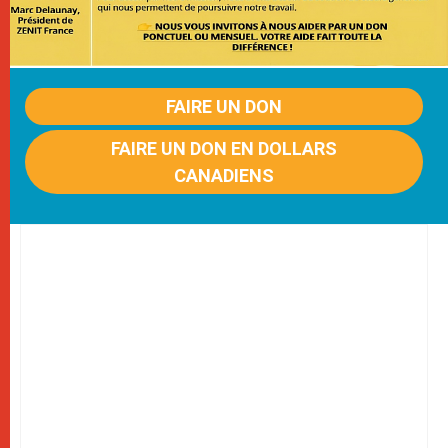
FAIRE UN DON
FAIRE UN DON EN DOLLARS
CANADIENS