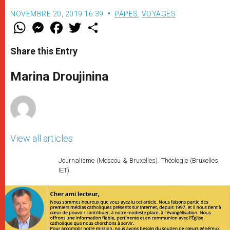
NOVEMBRE 20, 2019 16:39
PAPES
,
VOYAGES
W
M
F
T
S
h
e
a
w
h
a
s
c
i
a
t
s
e
t
r
Share this Entry
s
e
b
t
e
A
n
o
e
p
g
o
r
Marina Droujinina
p
e
k
r
View all articles
Journalisme (Moscou & Bruxelles). Théologie (Bruxelles,
IET).