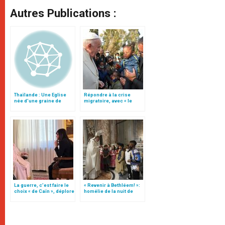
Autres Publications :
Thaïlande : Une Eglise
Répondre à la crise
née d’une graine de
migratoire, avec « le
moutarde
style de l’humanité »!
(texte complet)
La guerre, c’est faire le
« Revenir à Bethléem! »:
choix « de Caïn », déplore
homélie de la nuit de
le pape François
Noël (texte complet)