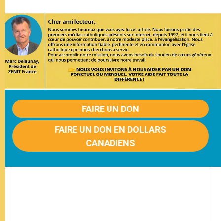
FAIRE UN DON
FAIRE UN DON EN DOLLARS
CANADIENS