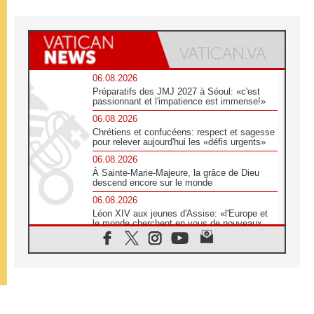
06.08.2026
Préparatifs des JMJ 2027 à Séoul: «c'est
passionnant et l'impatience est immense!»
06.08.2026
Chrétiens et confucéens: respect et sagesse
pour relever aujourd'hui les «défis urgents»
06.08.2026
À Sainte-Marie-Majeure, la grâce de Dieu
descend encore sur le monde
06.08.2026
Léon XIV aux jeunes d'Assise: «l'Europe et
le monde cherchent en vous de nouveaux
saints»
06.08.2026
À Assise, le cardinal Pizzaballa affirme que
«les chrétiens veulent la paix»
06.08.2026
Au Mexique, le cardinal Parolin invite à être