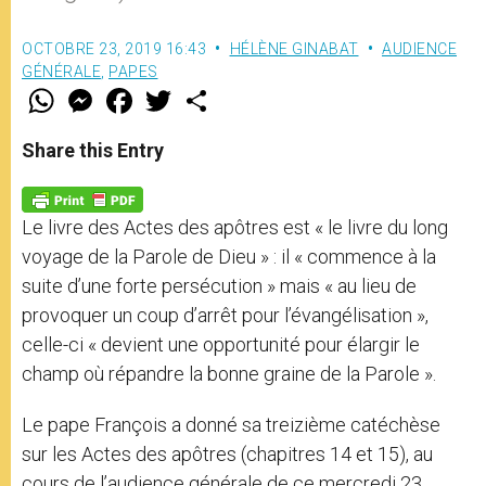
OCTOBRE 23, 2019 16:43
HÉLÈNE GINABAT
AUDIENCE
GÉNÉRALE
,
PAPES
W
M
F
T
S
h
e
a
w
h
a
s
c
i
a
t
s
e
t
r
Share this Entry
s
e
b
t
e
A
n
o
e
p
g
o
r
p
e
k
Le livre des Actes des apôtres est « le livre du long
r
voyage de la Parole de Dieu » : il « commence à la
suite d’une forte persécution » mais « au lieu de
provoquer un coup d’arrêt pour l’évangélisation »,
celle-ci « devient une opportunité pour élargir le
champ où répandre la bonne graine de la Parole ».
Le pape François a donné sa treizième catéchèse
sur les Actes des apôtres (chapitres 14 et 15), au
cours de l’audience générale de ce mercredi 23