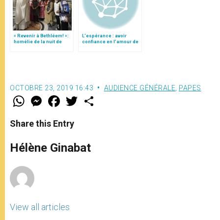
« Revenir à Bethléem! »:
L‘espérance : avoir
homélie de la nuit de
confiance en l’amour de
Noël (texte complet)
Dieu
OCTOBRE 23, 2019 16:43
AUDIENCE GÉNÉRALE
,
PAPES
W
M
F
T
S
h
e
a
w
h
a
s
c
i
a
t
s
e
t
r
Share this Entry
s
e
b
t
e
A
n
o
e
p
g
o
r
Hélène Ginabat
p
e
k
r
View all articles