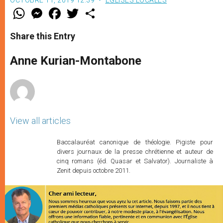
W
M
F
T
S
h
e
a
w
h
a
s
c
i
a
t
s
e
t
r
Share this Entry
s
e
b
t
e
A
n
o
e
p
g
o
r
Anne Kurian-Montabone
p
e
k
r
View all articles
Baccalauréat canonique de théologie. Pigiste pour
divers journaux de la presse chrétienne et auteur de
cinq romans (éd. Quasar et Salvator). Journaliste à
Zenit depuis octobre 2011.