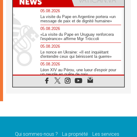
05.08.2026
La visite du Pape en Argentine portera «un
message de paix et de dignité humaine»
05.08.2026
«La visite du Pape en Uruguay renforcera
l'espérance» affirme Mgr Tróccoli
05.08.2026
Le nonce en Ukraine: «Il est inquiétant
d'entendre ceux qui bénissent la guerre»
05.08.2026
Léon XIV au Pérou, une lueur d'espoir pour
un peuple en quête de paix
05.08.2026
SCEAM: L'Église en Afrique vers
l'Assemblée ecclésiale de 2028 depuis
Addis-Abeba
05.08.2026
Le Pape exprime ses condoléances suite au
décès du cardinal Júlio Langa
05.08.2026
Le Pape attendu en novembre en Uruguay,
en Argentine et au Pérou
Qui sommes-nous ?
La propriété
Les services