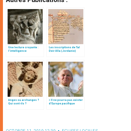
Une lecture croyante :
Les inscriptions de Tal
l’intelligence
Deir Alla (Jordanie)
typologique des deux
Testaments
Anges ou archanges ?
« Il ne pourra pas exister
Qui sont-ils ?
d’Europe pacifique
sans… »: l’Ukraine, dans
la vision de Jean-Paul II
OCTOBRE 11, 2019 12:39
EGLISES LOCALES