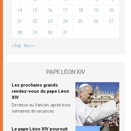
14
15
16
17
18
19
20
21
22
23
24
25
26
27
28
29
30
31
« Sep
Nov »
PAPE LÉON XIV
Les prochains grands
rendez-vous du pape Léon
XIV
De retour au Vatican, après trois
semaines de vacances
Le pape Léon XIV poursuit