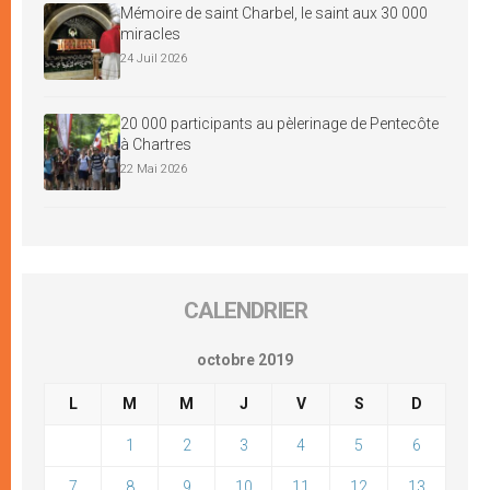
Mémoire de saint Charbel, le saint aux 30 000
miracles
24 Juil 2026
20 000 participants au pèlerinage de Pentecôte
à Chartres
22 Mai 2026
CALENDRIER
octobre 2019
L
M
M
J
V
S
D
1
2
3
4
5
6
7
8
9
10
11
12
13