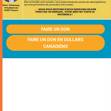
FAIRE UN DON
FAIRE UN DON EN DOLLARS
CANADIENS