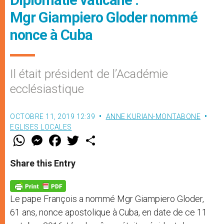
Mgr Giampiero Gloder nommé
nonce à Cuba
Il était président de l’Académie
ecclésiastique
OCTOBRE 11, 2019 12:39
ANNE KURIAN-MONTABONE
EGLISES LOCALES
W
M
F
T
S
h
e
a
w
h
a
s
c
i
a
t
s
e
t
r
Share this Entry
s
e
b
t
e
A
n
o
e
p
g
o
r
p
e
k
Le pape François a nommé Mgr Giampiero Gloder,
r
61 ans, nonce apostolique à Cuba, en date de ce 11