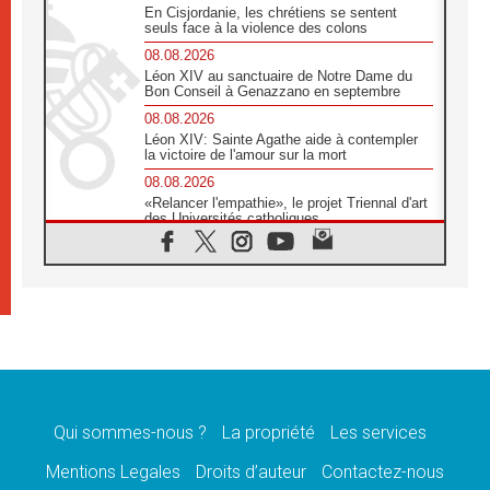
En Cisjordanie, les chrétiens se sentent
seuls face à la violence des colons
08.08.2026
Léon XIV au sanctuaire de Notre Dame du
Bon Conseil à Genazzano en septembre
08.08.2026
Léon XIV: Sainte Agathe aide à contempler
la victoire de l'amour sur la mort
08.08.2026
«Relancer l'empathie», le projet Triennal d'art
des Universités catholiques
08.08.2026
Signis 2026, donner la parole aux religieuses
catholiques
08.08.2026
Au Bangladesh, l'Église accompagne les
Dalits sur le chemin de la dignité
07.08.2026
Philippines: le vicariat apostolique de
Calapan devient un diocèse
Qui sommes-nous ?
La propriété
Les services
07.08.2026
Congo-Brazzaville: le 15 août, entre solennité
Mentions Legales
Droits d’auteur
Contactez-nous
de l'Assomption et mémoire nationale