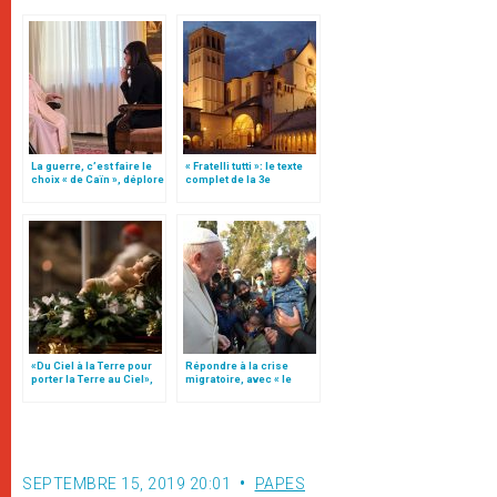
La guerre, c’est faire le
« Fratelli tutti »: le texte
choix « de Caïn », déplore
complet de la 3e
le pape François
encyclique du pape
François
«Du Ciel à la Terre pour
Répondre à la crise
porter la Terre au Ciel»,
migratoire, avec « le
par Mgr Francesco Follo
style de l’humanité »!
(texte complet)
SEPTEMBRE 15, 2019 20:01
PAPES