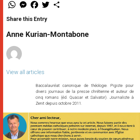
W
M
F
T
S
h
e
a
w
h
a
s
c
i
a
t
s
e
t
r
Share this Entry
s
e
b
t
e
A
n
o
e
p
g
o
r
Anne Kurian-Montabone
p
e
k
r
View all articles
Baccalauréat canonique de théologie. Pigiste pour
divers journaux de la presse chrétienne et auteur de
cinq romans (éd. Quasar et Salvator). Journaliste à
Zenit depuis octobre 2011.