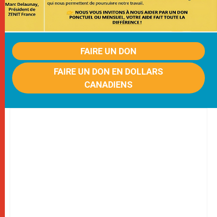
FAIRE UN DON
FAIRE UN DON EN DOLLARS
CANADIENS