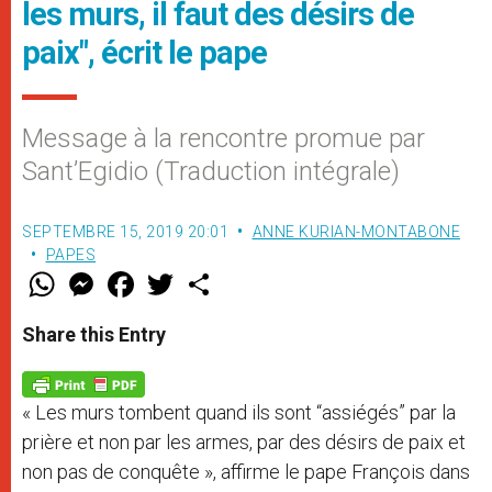
les murs, il faut des désirs de
paix", écrit le pape
Message à la rencontre promue par
Sant’Egidio (Traduction intégrale)
SEPTEMBRE 15, 2019 20:01
ANNE KURIAN-MONTABONE
PAPES
W
M
F
T
S
h
e
a
w
h
a
s
c
i
a
t
s
e
t
r
Share this Entry
s
e
b
t
e
A
n
o
e
p
g
o
r
p
e
k
« Les murs tombent quand ils sont “assiégés” par la
r
prière et non par les armes, par des désirs de paix et
non pas de conquête », affirme le pape François dans