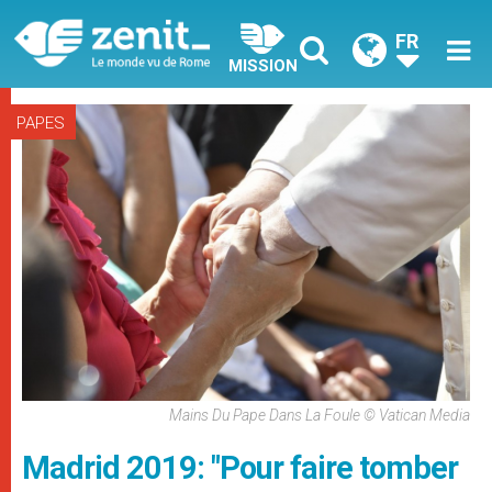
FR
MISSION
PAPES
Mains Du Pape Dans La Foule © Vatican Media
Madrid 2019: "Pour faire tomber