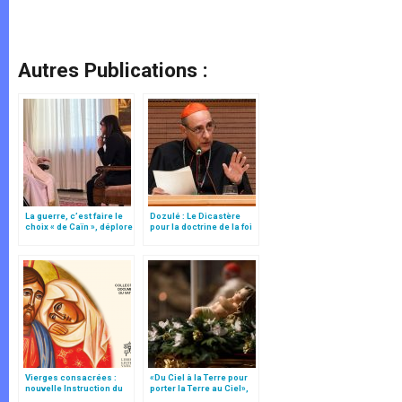
Autres Publications :
La guerre, c’est faire le
Dozulé : Le Dicastère
choix « de Caïn », déplore
pour la doctrine de la foi
le pape François
se prononce
Vierges consacrées :
«Du Ciel à la Terre pour
nouvelle Instruction du
porter la Terre au Ciel»,
Vatican
par Mgr Francesco Follo