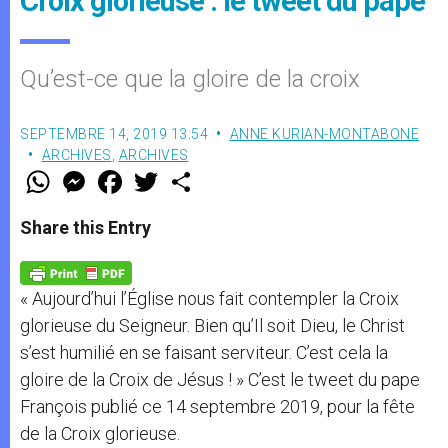
Croix glorieuse : le tweet du pape
Qu’est-ce que la gloire de la croix
SEPTEMBRE 14, 2019 13:54
ANNE KURIAN-MONTABONE
ARCHIVES
,
ARCHIVES
W
M
F
T
S
h
e
a
w
h
a
s
c
i
a
t
s
e
t
r
Share this Entry
s
e
b
t
e
A
n
o
e
p
g
o
r
p
e
k
« Aujourd’hui l’Église nous fait contempler la Croix
r
glorieuse du Seigneur. Bien qu’Il soit Dieu, le Christ
s’est humilié en se faisant serviteur. C’est cela la
gloire de la Croix de Jésus ! » C’est le tweet du pape
François publié ce 14 septembre 2019, pour la fête
de la Croix glorieuse.