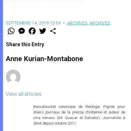
SEPTEMBRE 14, 2019 13:54
ARCHIVES
,
ARCHIVES
W
M
F
T
S
h
e
a
w
h
a
s
c
i
a
t
s
e
t
r
Share this Entry
s
e
b
t
e
A
n
o
e
p
g
o
r
Anne Kurian-Montabone
p
e
k
r
View all articles
Baccalauréat canonique de théologie. Pigiste pour
divers journaux de la presse chrétienne et auteur de
cinq romans (éd. Quasar et Salvator). Journaliste à
Zenit depuis octobre 2011.