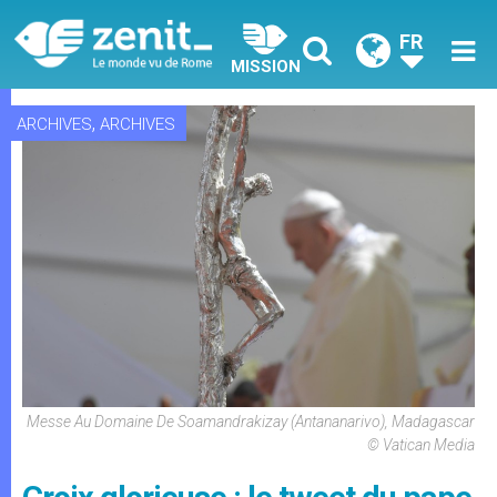
FR
MISSION
,
ARCHIVES
ARCHIVES
Messe Au Domaine De Soamandrakizay (Antananarivo), Madagascar
© Vatican Media