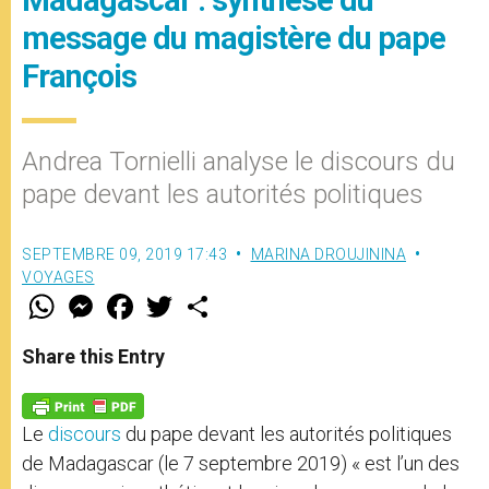
message du magistère du pape
François
Andrea Tornielli analyse le discours du
pape devant les autorités politiques
SEPTEMBRE 09, 2019 17:43
MARINA DROUJININA
VOYAGES
W
M
F
T
S
h
e
a
w
h
a
s
c
i
a
t
s
e
t
r
Share this Entry
s
e
b
t
e
A
n
o
e
p
g
o
r
p
e
k
Le
discours
du pape devant les autorités politiques
r
de Madagascar (le 7 septembre 2019) « est l’un des