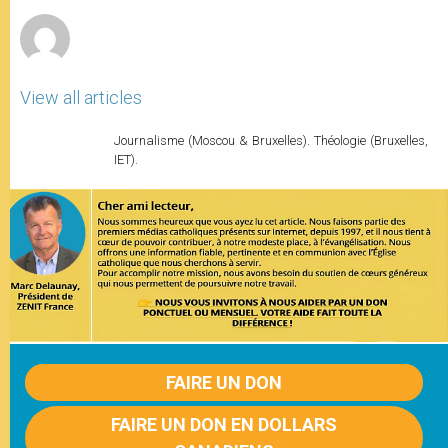
r
View all articles
Journalisme (Moscou & Bruxelles). Théologie (Bruxelles,
IET).
FAIRE UN DON
FAIRE UN DON EN DOLLARS