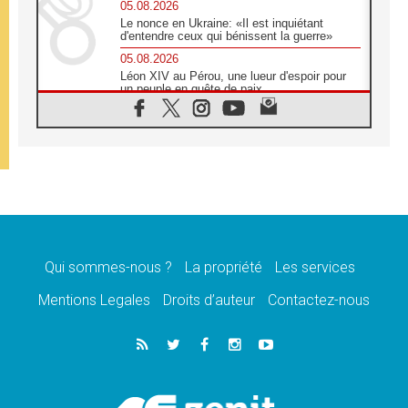
05.08.2026
Le nonce en Ukraine: «Il est inquiétant
d'entendre ceux qui bénissent la guerre»
05.08.2026
Léon XIV au Pérou, une lueur d'espoir pour
un peuple en quête de paix
05.08.2026
SCEAM: L'Église en Afrique vers
l'Assemblée ecclésiale de 2028 depuis
Addis-Abeba
05.08.2026
Le Pape exprime ses condoléances suite au
décès du cardinal Júlio Langa
05.08.2026
Le Pape attendu en novembre en Uruguay,
en Argentine et au Pérou
Qui sommes-nous ?
La propriété
Les services
05.08.2026
Mentions Legales
Droits d’auteur
Contactez-nous
Audience générale: la prière est un acte
d'espérance
04.08.2026
Léon XIV invite les Chevaliers de Colomb à
être des «prophètes de l'harmonie»
04.08.2026
Au Nigéria, attaques d'église, meurtre et