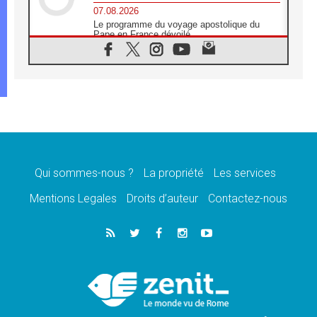
07.08.2026
Le programme du voyage apostolique du
Pape en France dévoilé
07.08.2026
1ère Conférence continentale sur l'éducation
catholique en Afrique
07.08.2026
Un logo symbolique pour la venue du Pape
en France
07.08.2026
Cardinal Rossi: «La venue du Pape Léon en
Argentine est un hommage à François»
Qui sommes-nous ?
La propriété
Les services
07.08.2026
Hiroshima et Nagasaki, 81 ans après,
Mentions Legales
Droits d’auteur
Contactez-nous
lancement des «dix jours de prière pour la
paix»
06.08.2026
Préparatifs des JMJ 2027 à Séoul: «c'est
passionnant et l'impatience est immense!»
06.08.2026
Chrétiens et confucéens: respect et sagesse
pour relever les «défis urgents»