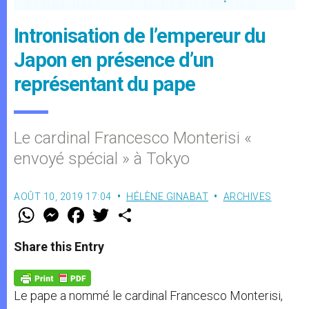
Intronisation de l’empereur du
Japon en présence d’un
représentant du pape
Le cardinal Francesco Monterisi «
envoyé spécial » à Tokyo
AOÛT 10, 2019 17:04
HÉLÈNE GINABAT
ARCHIVES
W
M
F
T
S
h
e
a
w
h
a
s
c
i
a
t
s
e
t
r
Share this Entry
s
e
b
t
e
A
n
o
e
p
g
o
r
p
e
k
Le pape a nommé le cardinal Francesco Monterisi,
r