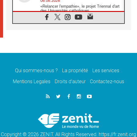
08.08.2026
«Relancer l'empathie», le projet Triennal d'art
des Universités catholiques
08.08.2026
Signis 2026, donner la parole aux religieuses
catholiques
08.08.2026
Au Bangladesh, l'Église accompagne les
Dalits sur le chemin de la dignité
07.08.2026
Philippines: le vicariat apostolique de
Calapan devient un diocèse
Qui sommes-nous ?
La propriété
Les services
07.08.2026
Congo-Brazzaville: le 15 août, entre solennité
Mentions Legales
Droits d’auteur
Contactez-nous
de l'Assomption et mémoire nationale
07.08.2026
«La paix commence par l'empathie» estime
le cardinal Parolin
07.08.2026
En Colombie, «la paix ne s'achète pas avec
une signature»
Copyright © 2026 ZENIT. All Rights Reserved. https://fr.zenit.org