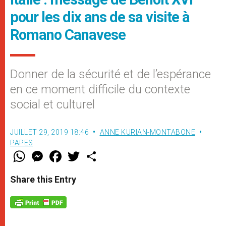
pour les dix ans de sa visite à
Romano Canavese
Donner de la sécurité et de l’espérance
en ce moment difficile du contexte
social et culturel
JUILLET 29, 2019 18:46
ANNE KURIAN-MONTABONE
PAPES
W
M
F
T
S
h
e
a
w
h
a
s
c
i
a
t
s
e
t
r
Share this Entry
s
e
b
t
e
A
n
o
e
p
g
o
r
p
e
k
r