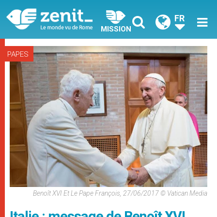
FR
MISSION
PAPES
Benoît XVI Et Le Pape François, 27/06/2017 © Vatican Media
Italie : message de Benoît XVI