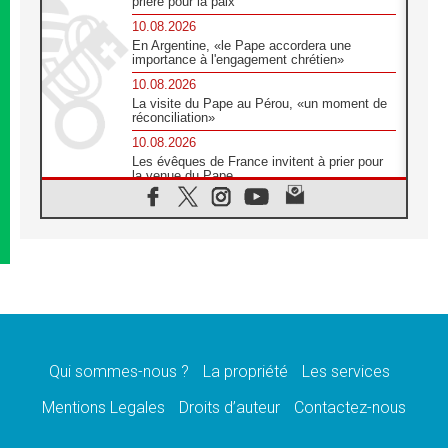
prière pour la paix
10.08.2026
En Argentine, «le Pape accordera une
importance à l'engagement chrétien»
10.08.2026
La visite du Pape au Pérou, «un moment de
réconciliation»
10.08.2026
Les évêques de France invitent à prier pour
la venue du Pape
10.08.2026
Création d'un réseau des médias catholiques
au Tchad
10.08.2026
Indonésie: un dollar pour la construction de
219 églises
09.08.2026
Angélus: Léon XIV exhorte à la foi en Dieu
dépouillée de tout orgueil
Qui sommes-nous ?
La propriété
Les services
09.08.2026
Le Pape lance un appel à la paix au Soudan
Mentions Legales
Droits d’auteur
Contactez-nous
et à la protection des civils
09.08.2026