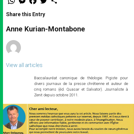
h
e
a
w
h
a
s
c
i
a
t
s
e
t
r
Share this Entry
s
e
b
t
e
A
n
o
e
p
g
o
r
Anne Kurian-Montabone
p
e
k
r
View all articles
Baccalauréat canonique de théologie. Pigiste pour
divers journaux de la presse chrétienne et auteur de
cinq romans (éd. Quasar et Salvator). Journaliste à
Zenit depuis octobre 2011.