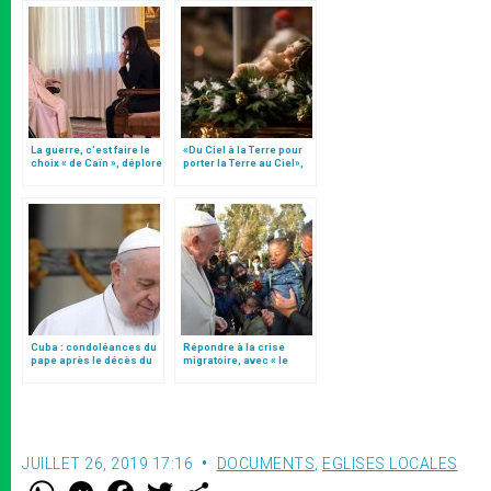
La guerre, c’est faire le
«Du Ciel à la Terre pour
choix « de Caïn », déplore
porter la Terre au Ciel»,
le pape François
par Mgr Francesco Follo
Cuba : condoléances du
Répondre à la crise
pape après le décès du
migratoire, avec « le
cardinal Jaime Ortega
style de l’humanité »!
(texte complet)
JUILLET 26, 2019 17:16
DOCUMENTS
,
EGLISES LOCALES
W
M
F
T
S