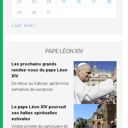
22
23
24
25
26
27
28
29
30
31
« Juin
Août »
PAPE LÉON XIV
Les prochains grands
rendez-vous du pape Léon
XIV
De retour au Vatican, après trois
semaines de vacances
Le pape Léon XIV poursuit
ses haltes spirituelles
estivales
Visites privées du sanctuaire de