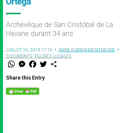
Ortega
Archevêque de San Cristóbal de La
Havane durant 34 ans
JUILLET 26, 2019 17:16
ANNE KURIAN-MONTABONE
DOCUMENTS
,
EGLISES LOCALES
W
M
F
T
S
h
e
a
w
h
a
s
c
i
a
t
s
e
t
r
Share this Entry
s
e
b
t
e
A
n
o
e
p
g
o
r
p
e
k
r