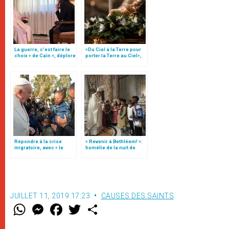
La guerre, c’est faire le
«Du Ciel à la Terre pour
choix « de Caïn », déplore
porter la Terre au Ciel»,
le pape François
par Mgr Francesco Follo
Répondre à la crise
« Revenir à Bethléem! »:
migratoire, avec « le
homélie de la nuit de
style de l’humanité »!
Noël (texte complet)
(texte complet)
JUILLET 11, 2019 17:23
CAUSES DES SAINTS
W
M
F
T
S
h
e
a
w
h
a
s
c
i
a