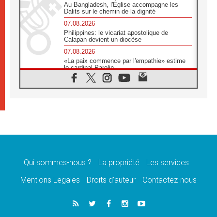
Au Bangladesh, l'Église accompagne les
Dalits sur le chemin de la dignité
07.08.2026
Philippines: le vicariat apostolique de
Calapan devient un diocèse
07.08.2026
«La paix commence par l'empathie» estime
le cardinal Parolin
07.08.2026
En Colombie, «la paix ne s'achète pas avec
une signature»
07.08.2026
Le programme du voyage apostolique du
Pape en France dévoilé
07.08.2026
1ère Conférence continentale sur l'éducation
catholique en Afrique
Qui sommes-nous ?
La propriété
Les services
07.08.2026
Un logo symbolique pour la venue du Pape
Mentions Legales
Droits d’auteur
Contactez-nous
en France
07.08.2026
Cardinal Rossi: «La venue du Pape Léon en
Argentine est un hommage à François»