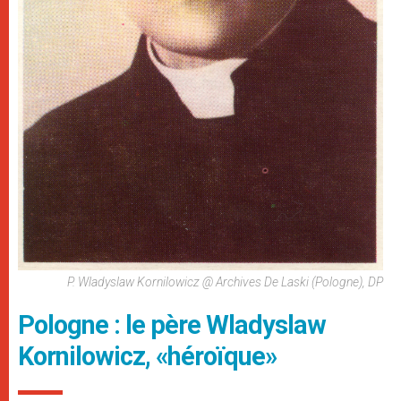
P. Wladyslaw Kornilowicz @ Archives De Laski (Pologne), DP
Pologne : le père Wladyslaw
Kornilowicz, «héroïque»