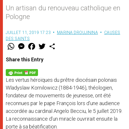
Un artisan du renouveau catholique en
Pologne
JUILLET 11, 2019 17:23
MARINA DROUJININA
CAUSES
DES SAINTS
W
M
F
T
S
h
e
a
w
h
a
s
c
i
a
t
s
e
t
r
Share this Entry
s
e
b
t
e
A
n
o
e
p
g
o
r
p
e
k
Les vertus héroïques du prêtre diocésain polonais
r
Wladyslaw Kornilowicz (1884-1946), théologien,
fondateur de mouvements de jeunesse, ont été
reconnues par le pape François lors d’une audience
accordée au cardinal Angelo Becciu, le 5 juillet 2019.
La reconnaissance d’un miracle ouvrirait ensuite la
porte à sa béatification.