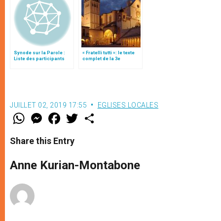
Synode sur la Parole :
« Fratelli tutti »: le texte
Liste des participants
complet de la 3e
encyclique du pape
François
JUILLET 02, 2019 17:55
EGLISES LOCALES
W
M
F
T
S
h
e
a
w
h
a
s
c
i
a
t
s
e
t
r
Share this Entry
s
e
b
t
e
A
n
o
e
p
g
o
r
Anne Kurian-Montabone
p
e
k
r