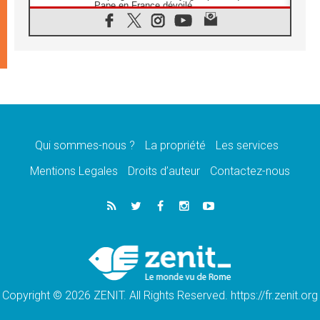
Pape en France dévoilé
07.08.2026
1ère Conférence continentale sur l'éducation
catholique en Afrique
07.08.2026
Un logo symbolique pour la venue du Pape
en France
07.08.2026
Cardinal Rossi: «La venue du Pape Léon en
Argentine est un hommage à François»
Qui sommes-nous ?
La propriété
Les services
07.08.2026
Hiroshima et Nagasaki, 81 ans après,
Mentions Legales
Droits d’auteur
Contactez-nous
lancement des «dix jours de prière pour la
paix»
06.08.2026
Préparatifs des JMJ 2027 à Séoul: «c'est
passionnant et l'impatience est immense!»
06.08.2026
Chrétiens et confucéens: respect et sagesse
pour relever les «défis urgents»
Copyright © 2026 ZENIT. All Rights Reserved. https://fr.zenit.org