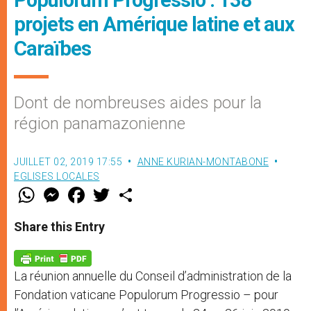
projets en Amérique latine et aux
Caraïbes
Dont de nombreuses aides pour la
région panamazonienne
JUILLET 02, 2019 17:55
ANNE KURIAN-MONTABONE
EGLISES LOCALES
W
M
F
T
S
h
e
a
w
h
a
s
c
i
a
t
s
e
t
r
Share this Entry
s
e
b
t
e
A
n
o
e
p
g
o
r
p
e
k
La réunion annuelle du Conseil d’administration de la
r
Fondation vaticane Populorum Progressio – pour