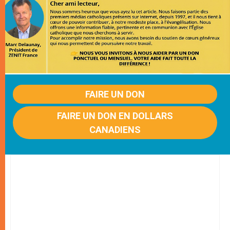
FAIRE UN DON
FAIRE UN DON EN DOLLARS
CANADIENS