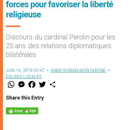
forces pour favoriser la liberté
religieuse
Discours du cardinal Parolin pour les
25 ans des relations diplomatiques
bilatérales
JUIN 14, 2019 20:47
ANNE KURIAN-MONTABONE
EGLISES LOCALES
W
M
F
T
S
h
e
a
w
h
a
s
c
i
a
t
s
e
t
r
Share this Entry
s
e
b
t
e
A
n
o
e
p
g
o
r
p
e
k
r