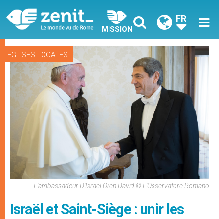
FR
MISSION
EGLISES LOCALES
L'ambassadeur D'Israël Oren David © L'Osservatore Romano
Israël et Saint-Siège : unir les