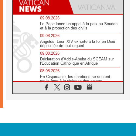
09.08.2026
Le Pape lance un appel à la paix au Soudan
et à la protection des civils
09.08.2026
Angélus: Léon XIV exhorte à la foi en Dieu
dépouillée de tout orgueil
09.08.2026
Déclaration d'Addis-Abeba du SCEAM sur
l'Éducation Catholique en Afrique
08.08.2026
En Cisjordanie, les chrétiens se sentent
seuls face à la violence des colons
08.08.2026
Léon XIV au sanctuaire de Notre Dame du
Bon Conseil à Genazzano en septembre
08.08.2026
Léon XIV: Sainte Agathe aide à contempler
la victoire de l'amour sur la mort
08.08.2026
«Relancer l'empathie», le projet Triennal d'art
des Universités catholiques