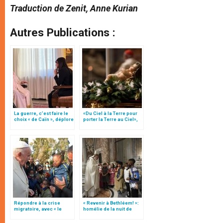
Traduction de Zenit, Anne Kurian
Autres Publications :
La guerre, c’est faire le
«Du Ciel à la Terre pour
choix « de Caïn », déplore
porter la Terre au Ciel»,
le pape François
par Mgr Francesco Follo
Répondre à la crise
« Revenir à Bethléem! »:
migratoire, avec « le
homélie de la nuit de
style de l’humanité »!
Noël (texte complet)
(texte complet)