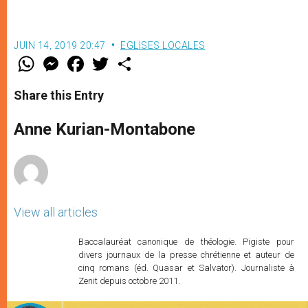
JUIN 14, 2019 20:47
EGLISES LOCALES
W
M
F
T
S
h
e
a
w
h
a
s
c
i
a
t
s
e
t
r
Share this Entry
s
e
b
t
e
A
n
o
e
p
g
o
r
Anne Kurian-Montabone
p
e
k
r
View all articles
Baccalauréat canonique de théologie. Pigiste pour
divers journaux de la presse chrétienne et auteur de
cinq romans (éd. Quasar et Salvator). Journaliste à
Zenit depuis octobre 2011.