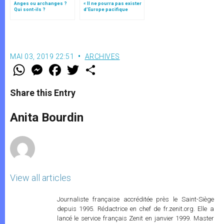
Anges ou archanges ?
« Il ne pourra pas exister
Qui sont-ils ?
d’Europe pacifique
sans… »: l’Ukraine, dans
la vision de Jean-Paul II
MAI 03, 2019 22:51
ARCHIVES
W
M
F
T
S
h
e
a
w
h
a
s
c
i
a
t
s
e
t
r
Share this Entry
s
e
b
t
e
A
n
o
e
p
g
o
r
Anita Bourdin
p
e
k
r
View all articles
Journaliste française accréditée près le Saint-Siège
depuis 1995. Rédactrice en chef de fr.zenit.org. Elle a
lancé le service français Zenit en janvier 1999. Master