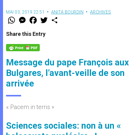
MAI 03, 2019 22:51
ANITA BOURDIN
ARCHIVES
W
M
F
T
S
h
e
a
w
h
a
s
c
i
a
t
s
e
t
r
Share this Entry
s
e
b
t
e
A
n
o
e
p
g
o
r
p
e
k
r
Message du pape François aux
Bulgares, l’avant-veille de son
arrivée
« Pacem in terris »
Sciences sociales: non à un «