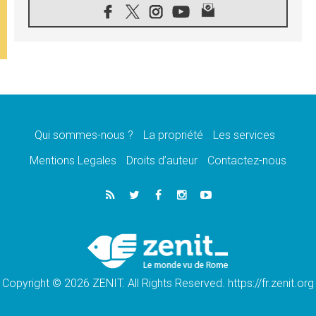
07.08.2026
1ère Conférence continentale sur l'éducation
catholique en Afrique
07.08.2026
Un logo symbolique pour la venue du Pape
en France
07.08.2026
Cardinal Rossi: «La venue du Pape Léon en
Argentine est un hommage à François»
Qui sommes-nous ?
La propriété
Les services
07.08.2026
Hiroshima et Nagasaki, 81 ans après,
Mentions Legales
Droits d’auteur
Contactez-nous
lancement des «dix jours de prière pour la
paix»
06.08.2026
Préparatifs des JMJ 2027 à Séoul: «c'est
passionnant et l'impatience est immense!»
06.08.2026
Chrétiens et confucéens: respect et sagesse
pour relever les «défis urgents»
Copyright © 2026 ZENIT. All Rights Reserved. https://fr.zenit.org