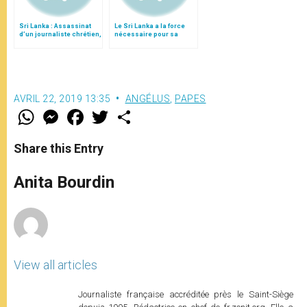
Sri Lanka : Assassinat
Le Sri Lanka a la force
d’un journaliste chrétien,
nécessaire pour sa
en cause la liberté de la
réconciliation
presse
AVRIL 22, 2019 13:35
ANGÉLUS
,
PAPES
W
M
F
T
S
h
e
a
w
h
a
s
c
i
a
t
s
e
t
r
Share this Entry
s
e
b
t
e
A
n
o
e
p
g
o
r
Anita Bourdin
p
e
k
r
View all articles
Journaliste française accréditée près le Saint-Siège