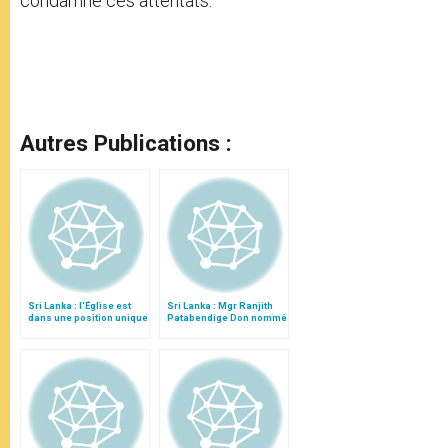
condamné ces attentats.
Autres Publications :
Sri Lanka : l'Église est
Sri Lanka : Mgr Ranjith
dans une position unique
Patabendige Don nommé
pour l'unité
à Colombo