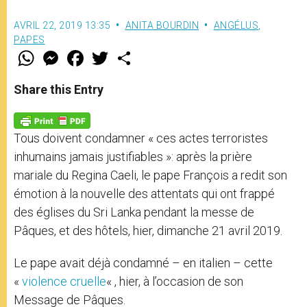
AVRIL 22, 2019 13:35
ANITA BOURDIN
ANGÉLUS
,
PAPES
W
M
F
T
S
h
e
a
w
h
a
s
c
i
a
t
s
e
t
r
Share this Entry
s
e
b
t
e
A
n
o
e
p
g
o
r
p
e
k
Tous doivent condamner « ces actes terroristes
r
inhumains jamais justifiables »: après la prière
mariale du Regina Caeli, le pape François a redit son
émotion à la nouvelle des attentats qui ont frappé
des églises du Sri Lanka pendant la messe de
Pâques, et des hôtels, hier, dimanche 21 avril 2019.
Le pape avait déjà condamné – en italien – cette
«
violence cruelle
« , hier, à l’occasion de son
Message de Pâques.