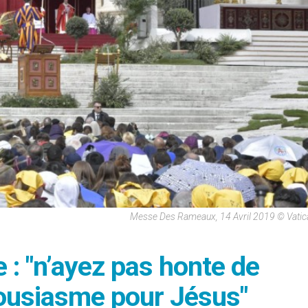
Messe Des Rameaux, 14 Avril 2019 © Vati
 : "n’ayez pas honte de
housiasme pour Jésus"