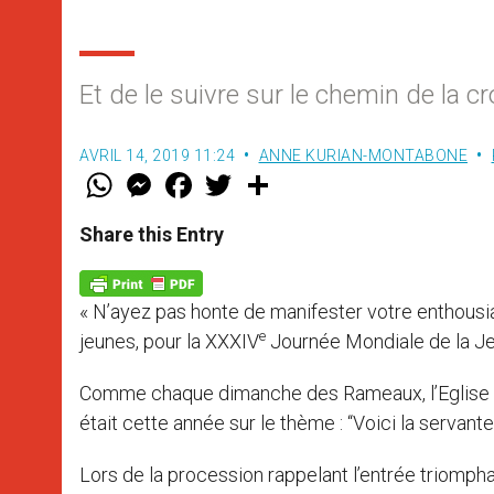
Et de le suivre sur le chemin de la cr
AVRIL 14, 2019 11:24
ANNE KURIAN-MONTABONE
W
M
F
T
S
h
e
a
w
h
a
s
c
i
a
t
s
e
t
r
Share this Entry
s
e
b
t
e
A
n
o
e
p
g
o
r
p
e
k
« N’ayez pas honte de manifester votre enthousia
r
e
jeunes, pour la XXXIV
Journée Mondiale de la Je
Comme chaque dimanche des Rameaux, l’Eglise cé
était cette année sur le thème : “Voici la servant
Lors de la procession rappelant l’entrée triomp