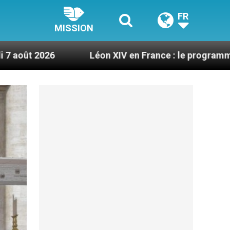
FR
MISSION
Léon XIV en France : le programme détaillé de sa v