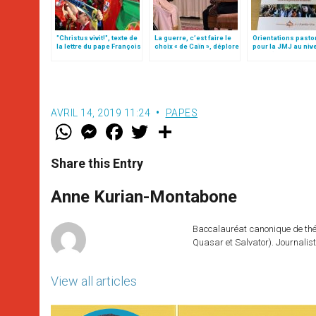
"Christus vivit!", texte de
La guerre, c’est faire le
Orientations pasto
la lettre du pape François
choix « de Caïn », déplore
pour la JMJ au niv
aux jeunes du monde
le pape François
local (texte intégra
AVRIL 14, 2019 11:24
PAPES
W
M
F
T
S
h
e
a
w
h
a
s
c
i
a
t
s
e
t
r
Share this Entry
s
e
b
t
e
A
n
o
e
p
g
o
r
Anne Kurian-Montabone
p
e
k
r
Baccalauréat canonique de théo
Quasar et Salvator). Journalist
View all articles