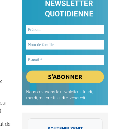
NEWSLETTER
QUOTIDIENNE
x
Nous envoyons la newsletter le lundi,
mardi, mercredi, jeudi et vendredi
qui
.
ut de
SOUTENIR ZENIT