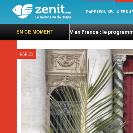
PAPE LÉON XIV
CITÉ DU
Léon XIV en France : le programme détaillé de sa vi
EN CE MOMENT
PAPES