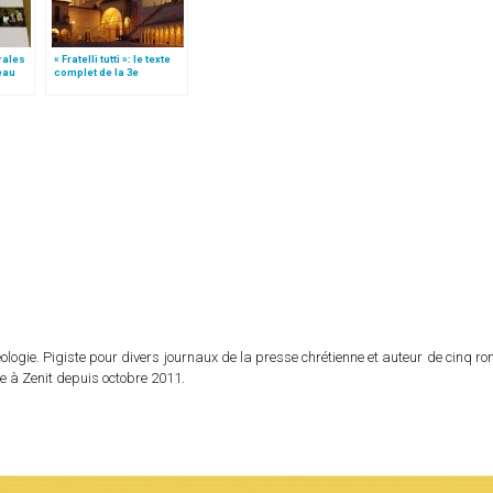
rales
« Fratelli tutti »: le texte
eau
complet de la 3e
l)
encyclique du pape
François
logie. Pigiste pour divers journaux de la presse chrétienne et auteur de cinq r
e à Zenit depuis octobre 2011.