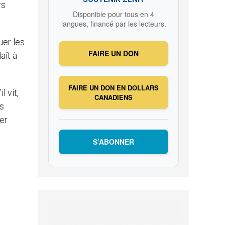
rs
Disponible pour tous en 4
langues, financé par les lecteurs.
uer les
FAIRE UN DON
aît à
FAIRE UN DON EN DOLLARS
 vit,
CANADIENS
us
er
S’ABONNER