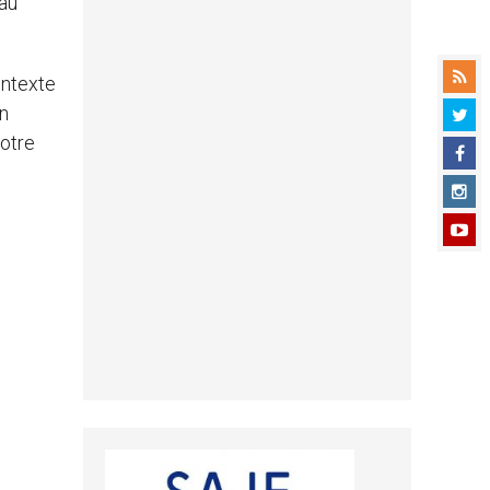
 au
contexte
on
notre