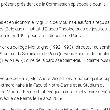
 présent président de la Commission épiscopale pour la
ues et en économie, Mgr Éric de Moulins-Beaufort a reçu sa
s (Belgique), l’Institut d’Etudes Théologiques de jésuites, 
rdonné en 1991 pour l’archidiocèse de Paris.
ier du collège Montaigne (1992-1993) ; directeur au sémi
u Studium du Séminaire de Paris (devenu Faculté de théolo
1993-1995) ; curé de la paroisse Saint-Paul – Saint-Louis
hevêque de Paris, Mgr André Vingt-Trois, fonction qu’il occu
 extraordinaire à la Faculté Notre-Dame et au Studium du
de Moulins-Beaufort fut évêque auxiliaire et vicaire génér
hevêque de Reims le 18 août 2018.
il de direction de l’Association internationale Cardinal H