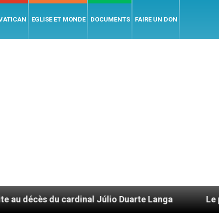
 VATICAN
EGLISE ET MONDE
DOCUMENTS
FAIRE UN DON
dinal Júlio Duarte Langa
Le pape Léon XIV évo