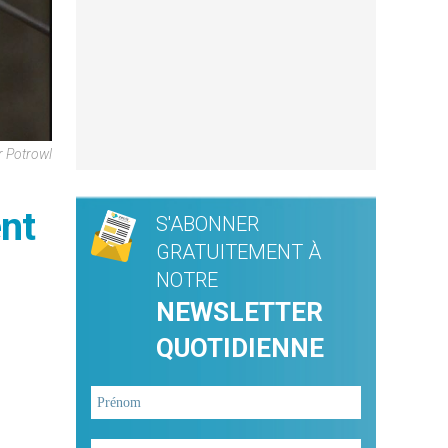
r Potrowl
ent
S'ABONNER
GRATUITEMENT À
NOTRE
NEWSLETTER
QUOTIDIENNE