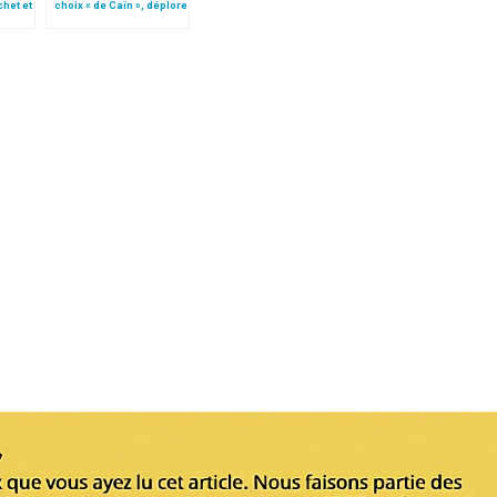
chet et
choix « de Caïn », déplore
e
le pape François
EF