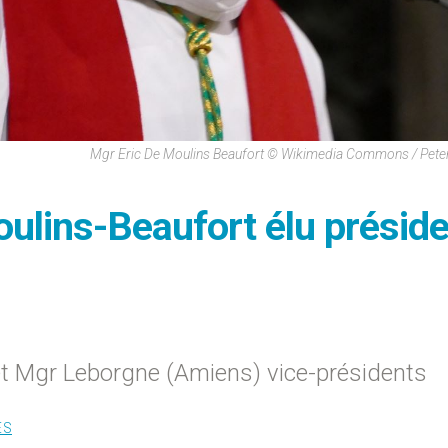
Mgr Eric De Moulins Beaufort © Wikimedia Commons / Pete
oulins-Beaufort élu présid
et Mgr Leborgne (Amiens) vice-présidents
ES