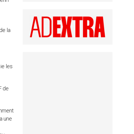
de la
ie les
F de
amment
 a une