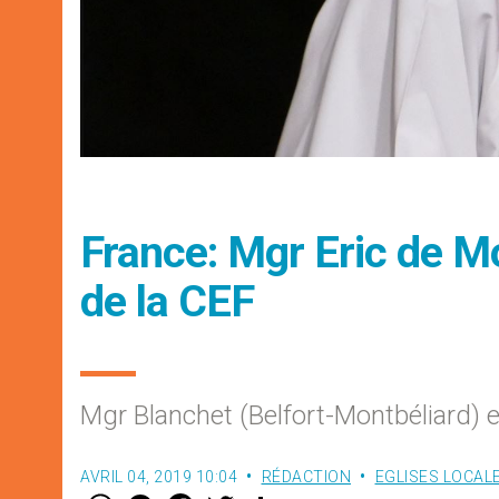
France: Mgr Eric de M
de la CEF
Mgr Blanchet (Belfort-Montbéliard) 
AVRIL 04, 2019 10:04
RÉDACTION
EGLISES LOCAL
W
M
F
T
S