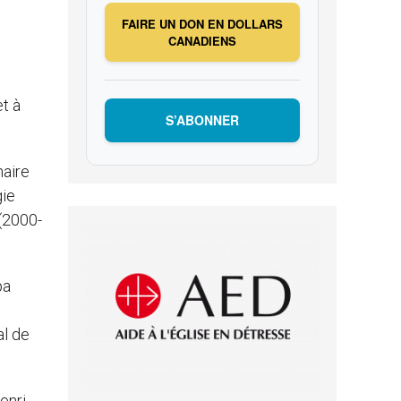
FAIRE UN DON EN DOLLARS
CANADIENS
et à
S’ABONNER
naire
gie
 (2000-
pa
al de
enri