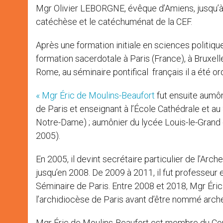
Mgr Olivier LEBORGNE, évêque d’Amiens, jusqu’à
catéchèse et le catéchuménat de la CEF.
Après une formation initiale en sciences politiq
formation sacerdotale à Paris (France), à Bruxelle
Rome, au séminaire pontifical français il a été o
« Mgr Éric de Moulins-Beaufort
fut ensuite aumôn
de Paris et enseignant à l’École Cathédrale et a
Notre-Dame) ; aumônier du lycée Louis-le-Grand (
2005).
En 2005, il devint secrétaire particulier de l’Arc
jusqu’en 2008. De 2009 à 2011, il fut professeur
Séminaire de Paris. Entre 2008 et 2018, Mgr Éric 
l’archidiocèse de Paris avant d’être nommé arc
Mgr Éric de Moulins-Beaufort est membre du Conse