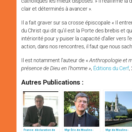
catholiques les mieux disposés. » Il réaffirme la
clair et déterminés à avancer ».
Il a fait graver sur sa crosse épiscopale « Il entre
du Christ qui dit qu’il est la Porte des brebis et qu
intériorité pour y puiser la capacité d’aller vers
action, dans nos rencontres, il faut que nous sachio
Il est notamment l’auteur de «
Anthropologie et my
présence de Dieu en l’homme »
,
Éditions du Cerf
,
Autres Publications :
France: déclaration de
Mgr Éric de Moulins-
Mgr de Moulins-