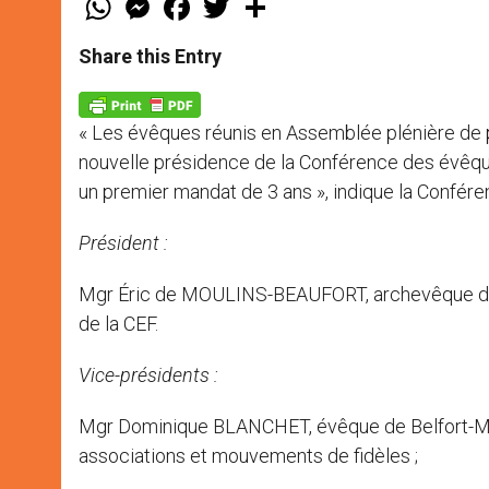
h
e
a
w
h
a
s
c
i
a
t
s
e
t
r
Share this Entry
s
e
b
t
e
A
n
o
e
p
g
o
r
p
e
k
« Les évêques réunis en Assemblée plénière de pr
r
nouvelle présidence de la Conférence des évêques
un premier mandat de 3 ans », indique la Confére
Président :
Mgr Éric de MOULINS-BEAUFORT, archevêque de R
de la CEF.
Vice-présidents :
Mgr Dominique BLANCHET, évêque de Belfort-Mont
associations et mouvements de fidèles ;