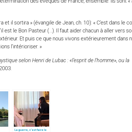
 détermination des évêques de France, ensemble: ils sont «
ra et il sortira » (évangile de Jean, ch. 10): « C’est dans le 
’il est le Bon Pasteur (…). Il faut aider chacun à aller vers s
 l’extérieur. Et puis ce que nous vivons extérieurement dans 
ns l’intérioriser. »
stique selon Henri de Lubac : «l’esprit de l’homme», ou la
 2003.
La guerre, c’est faire le