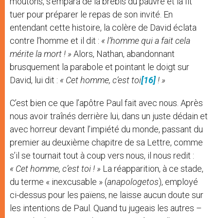
moutons, s’empara de la brebis du pauvre et la fit
tuer pour préparer le repas de son invité. En
entendant cette histoire, la colère de David éclata
contre l’homme et il dit :
« l’homme qui a fait cela
mérite la mort ! »
Alors, Nathan, abandonnant
brusquement la parabole et pointant le doigt sur
David, lui dit :
« Cet homme, c’est toi
[16]
! »
C’est bien ce que l’apôtre Paul fait avec nous. Après
nous avoir traînés derrière lui, dans un juste dédain et
avec horreur devant l’impiété du monde, passant du
premier au deuxième chapitre de sa Lettre, comme
s’il se tournait tout à coup vers nous, il nous redit :
« Cet homme, c’est toi ! »
La réapparition, à ce stade,
du terme « inexcusable » (
anapologetos
), employé
ci-dessus pour les païens, ne laisse aucun doute sur
les intentions de Paul. Quand tu jugeais les autres –