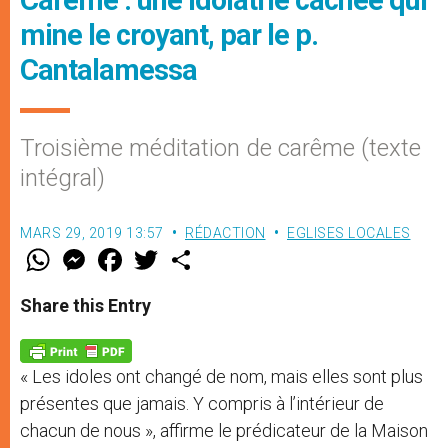
mine le croyant, par le p.
Cantalamessa
Troisième méditation de carême (texte
intégral)
MARS 29, 2019 13:57
RÉDACTION
EGLISES LOCALES
W
M
F
T
S
h
e
a
w
h
a
s
c
i
a
t
s
e
t
r
Share this Entry
s
e
b
t
e
A
n
o
e
p
g
o
r
p
e
k
« Les idoles ont changé de nom, mais elles sont plus
r
présentes que jamais. Y compris à l’intérieur de
chacun de nous », affirme le prédicateur de la Maison