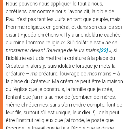
Nous pouvons nous appliquer le tout à nous,
chrétiens, car comme nous l’avons dit, la cible de
Paul n’est pas tant les Juifs en tant que peuple, mais
l’homme religieux en général, et dans son cas les soi-
disant « judéo-chrétiens ». Il y a une idolâtrie cachée
qui mine l’homme religieux. Si l’idolâtrie est
« de se
prosterner devant l’ouvrage de leurs mains
[22]
»
, si
l’idolâtrie est « de mettre la créature à la place du
Créateur », alors je suis idolâtre lorsque je mets la
créature –
ma
créature, l’ouvrage de
mes
mains – à
la place du Créateur. Ma créature peut être la maison
ou l’église que je construis, la famille que je crée,
l’enfant que j’ai mis au monde (combien de mères,
même chrétiennes, sans s’en rendre compte, font de
leur fils, surtout s’il est unique, leur dieu !) ; cela peut
être l’institut religieux que j’ai fondé, le poste que
j’occupe, le travail que je fais, l’école que je dirige,