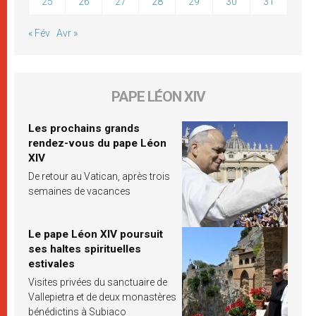
25
26
27
28
29
30
31
« Fév
Avr »
PAPE LÉON XIV
Les prochains grands
rendez-vous du pape Léon
XIV
De retour au Vatican, après trois
semaines de vacances
Le pape Léon XIV poursuit
ses haltes spirituelles
estivales
Visites privées du sanctuaire de
Vallepietra et de deux monastères
bénédictins à Subiaco