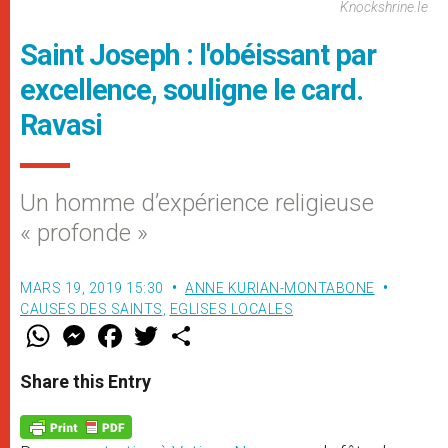
Knockshrine.ie
Saint Joseph : l'obéissant par
excellence, souligne le card.
Ravasi
Un homme d’expérience religieuse
« profonde »
MARS 19, 2019 15:30
ANNE KURIAN-MONTABONE
CAUSES DES SAINTS
,
EGLISES LOCALES
W
M
F
T
S
h
e
a
w
h
a
s
c
i
a
t
s
e
t
r
Share this Entry
s
e
b
t
e
A
n
o
e
p
g
o
r
p
e
k