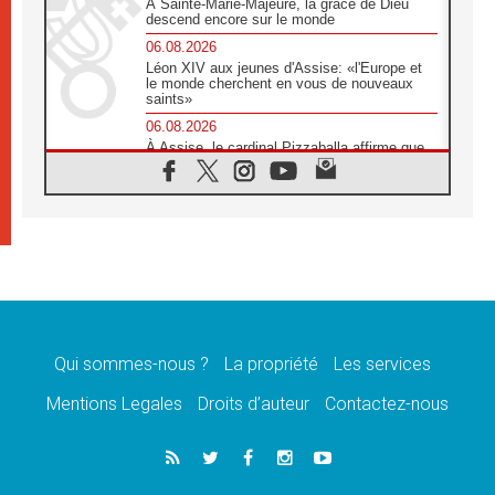
À Sainte-Marie-Majeure, la grâce de Dieu
descend encore sur le monde
06.08.2026
Léon XIV aux jeunes d'Assise: «l'Europe et
le monde cherchent en vous de nouveaux
saints»
06.08.2026
À Assise, le cardinal Pizzaballa affirme que
«les chrétiens veulent la paix»
06.08.2026
Au Mexique, le cardinal Parolin invite à être
aux côtés des marginalisées
06.08.2026
À Assise, le Pape invite les jeunes à
«construire la civilisation de l'amour»
05.08.2026
La visite du Pape en Argentine portera «un
message de paix et de dignité humaine»
Qui sommes-nous ?
La propriété
Les services
05.08.2026
Mentions Legales
Droits d’auteur
Contactez-nous
«La visite du Pape en Uruguay renforcera
l'espérance» affirme Mgr Tróccoli
05.08.2026
Le nonce en Ukraine: «Il est inquiétant
d'entendre ceux qui bénissent la guerre»