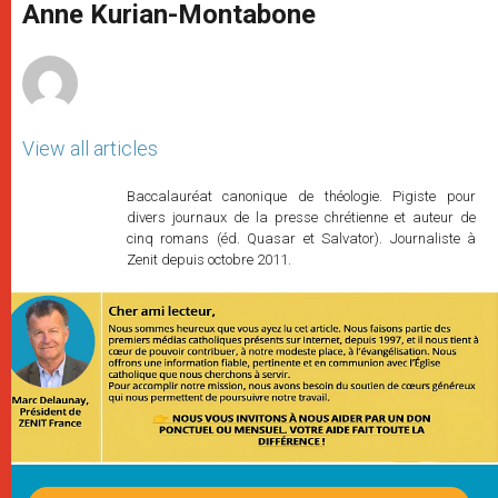
p
g
o
r
Anne Kurian-Montabone
p
e
k
r
View all articles
Baccalauréat canonique de théologie. Pigiste pour
divers journaux de la presse chrétienne et auteur de
cinq romans (éd. Quasar et Salvator). Journaliste à
Zenit depuis octobre 2011.