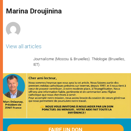
A
n
o
e
p
g
o
r
Marina Droujinina
p
e
k
r
View all articles
Journalisme (Moscou & Bruxelles). Théologie (Bruxelles,
IET).
FAIRE UN DON