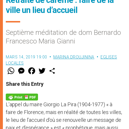
Retraite de carême : faire de la
ville un lieu d’accueil
Septième méditation de dom Bernardo
Francesco Maria Gianni
MARS 14, 2019 19:00
MARINA DROUJININA
EGLISES
LOCALES
W
M
F
T
S
h
e
a
w
h
a
s
c
i
a
t
s
e
t
r
Share this Entry
s
e
b
t
e
A
n
o
e
p
g
o
r
p
e
k
L’appel du maire Giorgio La Pira (1904-1977) « à
r
faire de Florence, mais en réalité de toutes les villes,
le lieu de l’accueil d’où se renouvelle un message de
paix et d’espérance » est « prophétique, mais aussi