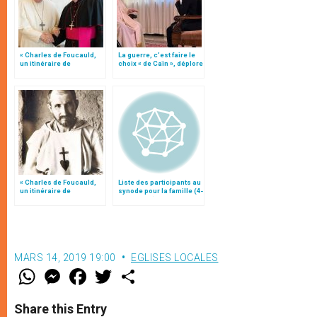
« Charles de Foucauld,
La guerre, c’est faire le
un itinéraire de
choix « de Caïn », déplore
conversions », par Mgr
le pape François
Jean-Marc Aveline 2/4
« Charles de Foucauld,
Liste des participants au
un itinéraire de
synode pour la famille (4-
conversions », par Mgr
25 octobre)
Jean-Marc Aveline 3/4
MARS 14, 2019 19:00
EGLISES LOCALES
W
M
F
T
S
h
e
a
w
h
a
s
c
i
a
t
s
e
t
r
Share this Entry
s
e
b
t
e