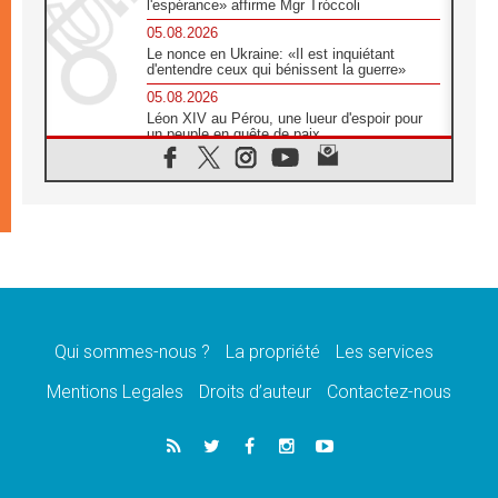
l'espérance» affirme Mgr Tróccoli
05.08.2026
Le nonce en Ukraine: «Il est inquiétant
d'entendre ceux qui bénissent la guerre»
05.08.2026
Léon XIV au Pérou, une lueur d'espoir pour
un peuple en quête de paix
05.08.2026
SCEAM: L'Église en Afrique vers
l'Assemblée ecclésiale de 2028 depuis
Addis-Abeba
05.08.2026
Le Pape exprime ses condoléances suite au
décès du cardinal Júlio Langa
05.08.2026
Le Pape attendu en novembre en Uruguay,
en Argentine et au Pérou
Qui sommes-nous ?
La propriété
Les services
05.08.2026
Mentions Legales
Droits d’auteur
Contactez-nous
Audience générale: la prière est un acte
d'espérance
04.08.2026
Léon XIV invite les Chevaliers de Colomb à
être des «prophètes de l'harmonie»