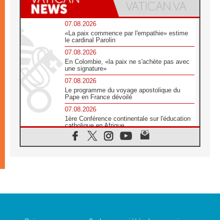
07.08.2026
«La paix commence par l'empathie» estime
le cardinal Parolin
07.08.2026
En Colombie, «la paix ne s'achète pas avec
une signature»
07.08.2026
Le programme du voyage apostolique du
Pape en France dévoilé
07.08.2026
1ère Conférence continentale sur l'éducation
catholique en Afrique
07.08.2026
Un logo symbolique pour la venue du Pape
en France
07.08.2026
Cardinal Rossi: «La venue du Pape Léon en
Argentine est un hommage à François»
07.08.2026
Hiroshima et Nagasaki, 81 ans après,
lancement des «dix jours de prière pour la
paix»