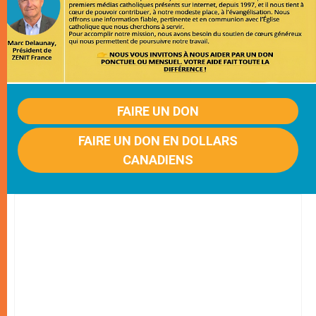
FAIRE UN DON
FAIRE UN DON EN DOLLARS
CANADIENS