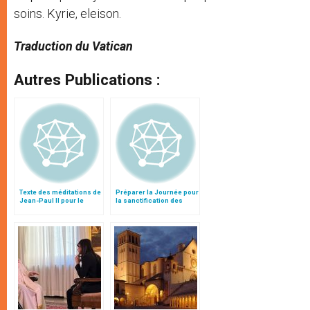
soins. Kyrie, eleison.
Traduction du Vatican
Autres Publications :
Texte des méditations de
Préparer la Journée pour
Jean-Paul II pour le
la sanctification des
Chemin de Croix au
prêtres
Colisée