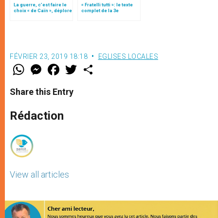
La guerre, c’est faire le
« Fratelli tutti »: le texte
choix « de Caïn », déplore
complet de la 3e
le pape François
encyclique du pape
François
FÉVRIER 23, 2019 18:18
EGLISES LOCALES
W
M
F
T
S
h
e
a
w
h
a
s
c
i
a
t
s
e
t
r
Share this Entry
s
e
b
t
e
A
n
o
e
p
g
o
r
Rédaction
p
e
k
r
View all articles