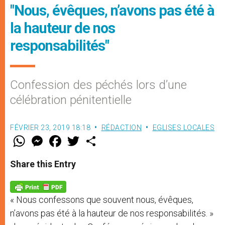
"Nous, évêques, n’avons pas été à
la hauteur de nos
responsabilités"
Confession des péchés lors d’une
célébration pénitentielle
FÉVRIER 23, 2019 18:18
RÉDACTION
EGLISES LOCALES
W
M
F
T
S
h
e
a
w
h
a
s
c
i
a
t
s
e
t
r
Share this Entry
s
e
b
t
e
A
n
o
e
p
g
o
r
p
e
k
« Nous confessons que souvent nous, évêques,
r
n’avons pas été à la hauteur de nos responsabilités. »