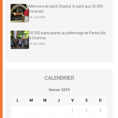
Mémoire de saint Charbel, le saint aux 30 000
miracles
24 Juil 2026
20 000 participants au pèlerinage de Pentecôte
à Chartres
22 Mai 2026
CALENDRIER
février 2019
L
M
M
J
V
S
D
1
2
3