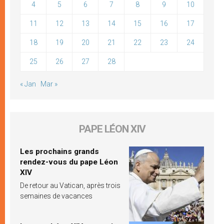
4
5
6
7
8
9
10
11
12
13
14
15
16
17
18
19
20
21
22
23
24
25
26
27
28
« Jan
Mar »
PAPE LÉON XIV
Les prochains grands
rendez-vous du pape Léon
XIV
De retour au Vatican, après trois
semaines de vacances