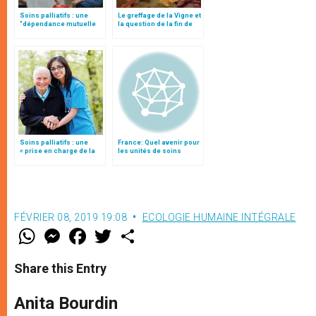
Soins palliatifs : une
Le greffage de la Vigne et
"dépendance mutuelle
la question de la fin de
d’amour", par le card.
vie
Parolin
Soins palliatifs : une
France: Quel avenir pour
« prise en charge de la
les unités de soins
souffrance » du malade
palliatifs ?
FÉVRIER 08, 2019 19:08
ECOLOGIE HUMAINE INTÉGRALE
W
M
F
T
S
h
e
a
w
h
a
s
c
i
a
t
s
e
t
r
Share this Entry
s
e
b
t
e
A
n
o
e
p
g
o
r
Anita Bourdin
p
e
k