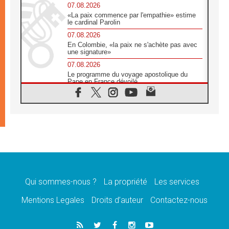
07.08.2026
«La paix commence par l'empathie» estime
le cardinal Parolin
07.08.2026
En Colombie, «la paix ne s'achète pas avec
une signature»
07.08.2026
Le programme du voyage apostolique du
Pape en France dévoilé
07.08.2026
1ère Conférence continentale sur l'éducation
catholique en Afrique
07.08.2026
Un logo symbolique pour la venue du Pape
en France
07.08.2026
Cardinal Rossi: «La venue du Pape Léon en
Argentine est un hommage à François»
Qui sommes-nous ?
La propriété
Les services
07.08.2026
Hiroshima et Nagasaki, 81 ans après,
Mentions Legales
Droits d’auteur
Contactez-nous
lancement des «dix jours de prière pour la
paix»
06.08.2026