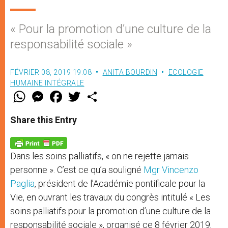
« Pour la promotion d’une culture de la
responsabilité sociale »
FÉVRIER 08, 2019 19:08
ANITA BOURDIN
ECOLOGIE
HUMAINE INTÉGRALE
W
M
F
T
S
h
e
a
w
h
a
s
c
i
a
t
s
e
t
r
Share this Entry
s
e
b
t
e
A
n
o
e
p
g
o
r
p
e
k
Dans les soins palliatifs, « on ne rejette jamais
r
personne ». C’est ce qu’a souligné
Mgr Vincenzo
Paglia
, président de l’Académie pontificale pour la
Vie, en ouvrant les travaux du congrès intitulé « Les
soins palliatifs pour la promotion d’une culture de la
responsabilité sociale », organisé ce 8 février 2019,