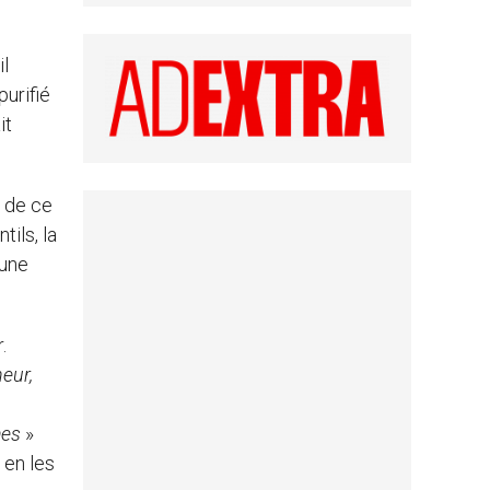
il
purifié
it
n de ce
ils, la
 une
.
neur,
mes
»
 en les