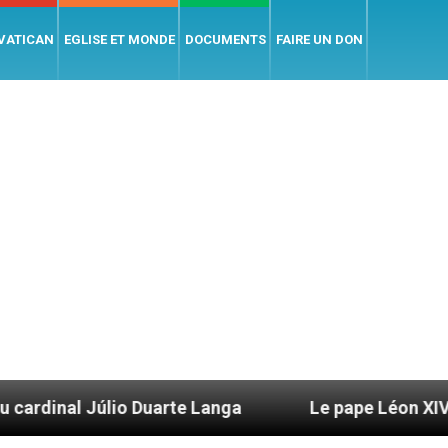
 VATICAN
EGLISE ET MONDE
DOCUMENTS
FAIRE UN DON
Duarte Langa
Le pape Léon XIV évoque un voyag