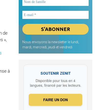
in de
s »,
Nous envoyons la newsletter le lundi,
mardi, mercredi, jeudi et vendredi
s
onse à
SOUTENIR ZENIT
Disponible pour tous en 4
langues, financé par les lecteurs.
FAIRE UN DON