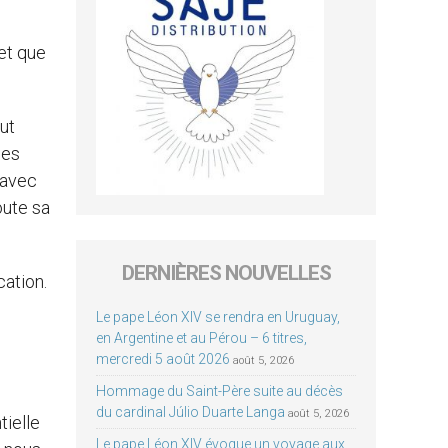
 et que
ut
les
 avec
oute sa
DERNIÈRES NOUVELLES
cation.
Le pape Léon XIV se rendra en Uruguay,
en Argentine et au Pérou – 6 titres,
mercredi 5 août 2026
août 5, 2026
Hommage du Saint-Père suite au décès
du cardinal Júlio Duarte Langa
août 5, 2026
tielle
Le pape Léon XIV évoque un voyage aux