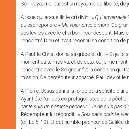
Son Royaume, qui est un royaume de liberté, de ju
A Isaïe qui accueillit le cri divin : «
Qui enverrai-je
puisse répondre «
Me voici, envoie-moi
». Ce gran
ses lèvres avec le charbon incandescent. Mais ce
rencontré Dieu et avait reconnu sa condition de 
A Paul, le Christ donna sa grâce et dit : « Si je te
moment où tu m’as vu, et de ceux où je me montrera
rencontre avec le Seigneur fut la condition qui t
mission. De persécuteur acharné, Paul devint le 
A Pierre, Jésus donna la force et la solidité d’une
Ayant été l’un des co-protagonistes de la pêche mi
car je suis un homme pécheur !
Je ne suis pas di
Rédempteur lui répondit : «
Sois sans crainte, vie
(cf. Lc 5, 10). Et cet humble pêcheur de Galilée 