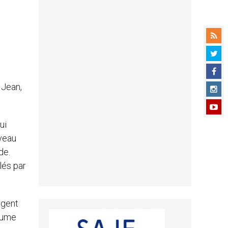
 Jean,
ui
uveau
de.
lés par
rgent
yaume