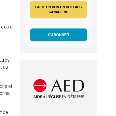
FAIRE UN DON EN DOLLARS
CANADIENS
 d’où a
S’ABONNER
tres ;
nt au
éché et
donna,
t de