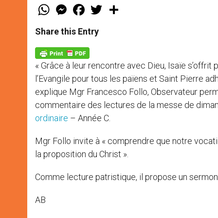
W
M
F
T
S
h
e
a
w
h
a
s
c
i
a
t
s
e
t
r
Share this Entry
s
e
b
t
e
A
n
o
e
p
g
o
r
p
e
k
« Grâce à leur rencontre avec Dieu, Isaïe s’offri
r
l’Evangile pour tous les païens et Saint Pierre a
explique Mgr Francesco Follo, Observateur perma
commentaire des lectures de la messe de diman
ordinaire
– Année C.
Mgr Follo invite à « comprendre que notre vocati
la proposition du Christ ».
Comme lecture patristique, il propose un sermon d
AB