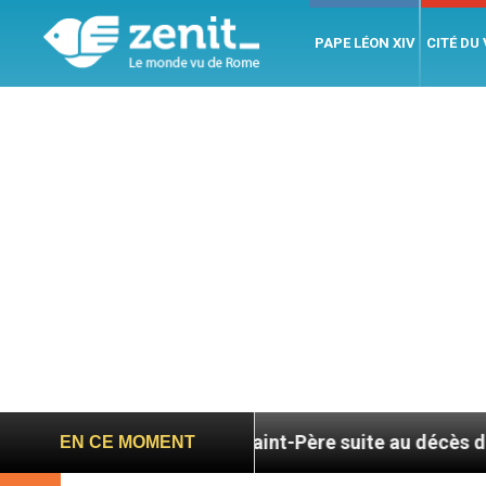
PAPE LÉON XIV
CITÉ DU
age du Saint-Père suite au décès du cardinal Júlio 
EN CE MOMENT