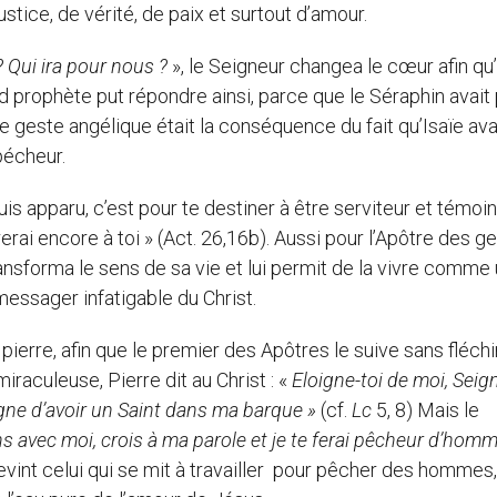
stice, de vérité, de paix et surtout d’amour.
 ? Qui ira pour nous ?
», le Seigneur changea le cœur afin qu’
d prophète put répondre ainsi, parce que le Séraphin avait 
 geste angélique était la conséquence du fait qu’Isaïe ava
pécheur.
 suis apparu, c’est pour te destiner à être serviteur et témoi
i encore à toi » (Act. 26,16b). Aussi pour l’Apôtre des gent
ransforma le sens de sa vie et lui permit de la vivre comme
messager infatigable du Christ.
 pierre, afin que le premier des Apôtres le suive sans fléchir
raculeuse, Pierre dit au Christ : «
Eloigne-toi de moi, Seig
gne d’avoir un Saint dans ma barque »
(cf.
Lc
5, 8) Mais le
ns avec moi, crois à ma parole et je te ferai pêcheur d’hom
devint celui qui se mit à travailler pour pêcher des hommes,