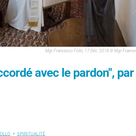
Mgr Francesco Follo, 17 Déc. 2018 © Mgr France
ccordé avec le pardon", par
OLLO
SPIRITUALITÉ