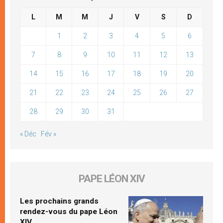
L
M
M
J
V
S
D
1
2
3
4
5
6
7
8
9
10
11
12
13
14
15
16
17
18
19
20
21
22
23
24
25
26
27
28
29
30
31
« Déc
Fév »
PAPE LÉON XIV
Les prochains grands
rendez-vous du pape Léon
XIV