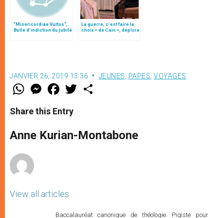
"Misericordiae Vultus",
La guerre, c’est faire le
Bulle d'indiction du jubilé
choix « de Caïn », déplore
extraordinaire
le pape François
JANVIER 26, 2019 13:36
JEUNES
,
PAPES
,
VOYAGES
W
M
F
T
S
h
e
a
w
h
a
s
c
i
a
t
s
e
t
r
Share this Entry
s
e
b
t
e
A
n
o
e
p
g
o
r
Anne Kurian-Montabone
p
e
k
r
View all articles
Baccalauréat canonique de théologie. Pigiste pour