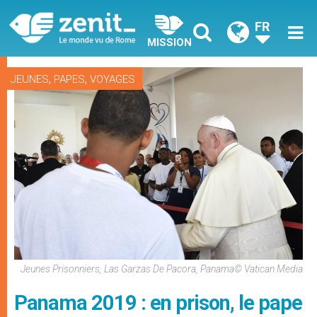
FR
MISSION
,
,
JEUNES
PAPES
VOYAGES
Jeunes Prisonniers, Las Garzas De Pacora, Panama© Vatican Media
Panama 2019 : en prison, le pape