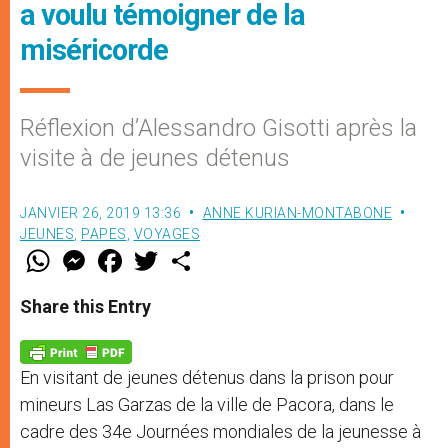
a voulu témoigner de la
miséricorde
Réflexion d’Alessandro Gisotti après la
visite à de jeunes détenus
JANVIER 26, 2019 13:36
ANNE KURIAN-MONTABONE
JEUNES
,
PAPES
,
VOYAGES
W
M
F
T
S
h
e
a
w
h
a
s
c
i
a
t
s
e
t
r
Share this Entry
s
e
b
t
e
A
n
o
e
p
g
o
r
p
e
k
En visitant de jeunes détenus dans la prison pour
r
mineurs Las Garzas de la ville de Pacora, dans le
cadre des 34e Journées mondiales de la jeunesse à