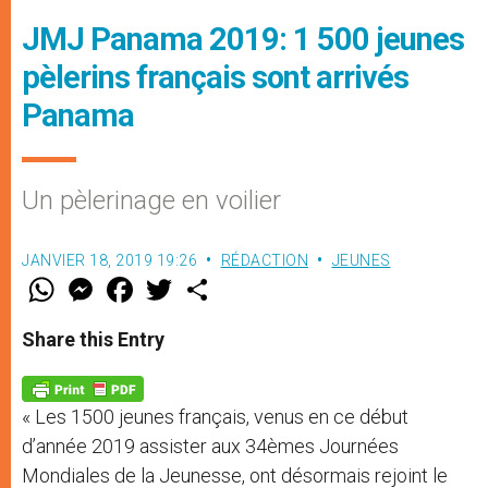
JMJ Panama 2019: 1 500 jeunes
pèlerins français sont arrivés
Panama
Un pèlerinage en voilier
JANVIER 18, 2019 19:26
RÉDACTION
JEUNES
W
M
F
T
S
h
e
a
w
h
a
s
c
i
a
t
s
e
t
r
Share this Entry
s
e
b
t
e
A
n
o
e
p
g
o
r
p
e
k
« Les 1500 jeunes français, venus en ce début
r
d’année 2019 assister aux 34èmes Journées
Mondiales de la Jeunesse, ont désormais rejoint le