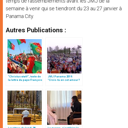
temps de rassemblements avant les JMJ de la
semaine à venir qui se tiendront du 23 au 27 janvier à
Panama City.
Autres Publications :
"Christus vivit!", texte de
JMJ Panama 2019:
la lettre du pape François
"Crois-tu en cet amour?
aux jeunes du monde
Cet amour en vaut-il la
peine?" (texte complet)
Les titres du lundi 28
La guerre, c’est faire le