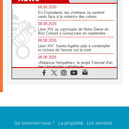
08.08.2026
En Cisjordanie, les chrétiens se sentent
seuls face à la violence des colons
08.08.2026
Léon XIV au sanctuaire de Notre Dame du
Bon Conseil à Genazzano en septembre
08.08.2026
Léon XIV: Sainte Agathe aide à contempler
la victoire de l'amour sur la mort
08.08.2026
«Relancer l'empathie», le projet Triennal d'art
des Universités catholiques
08.08.2026
Signis 2026, donner la parole aux religieuses
catholiques
08.08.2026
Au Bangladesh, l'Église accompagne les
Dalits sur le chemin de la dignité
07.08.2026
Philippines: le vicariat apostolique de
Calapan devient un diocèse
Qui sommes-nous ?
La propriété
Les services
07.08.2026