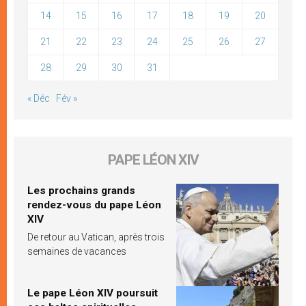
14
15
16
17
18
19
20
21
22
23
24
25
26
27
28
29
30
31
« Déc
Fév »
PAPE LÉON XIV
Les prochains grands
rendez-vous du pape Léon
XIV
De retour au Vatican, après trois
semaines de vacances
Le pape Léon XIV poursuit