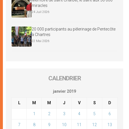
miracles
24 Juil 2026
20 000 participants au pèlerinage de Pentecôte
à Chartres
22 Mai 2026
CALENDRIER
janvier 2019
L
M
M
J
V
S
D
1
2
3
4
5
6
7
8
9
10
11
12
13