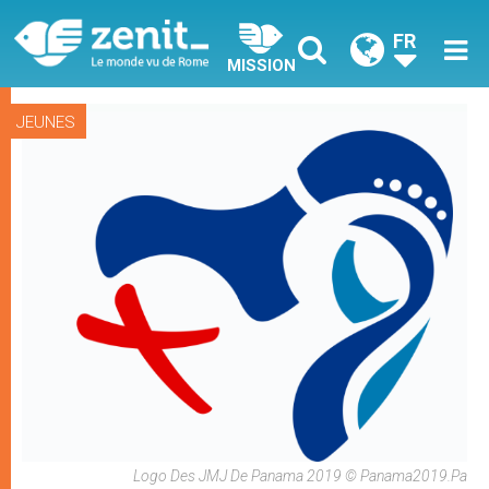
FR
MISSION
JEUNES
Logo Des JMJ De Panama 2019 © Panama2019.pa