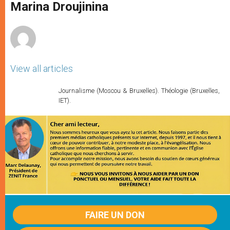
p
g
o
r
Marina Droujinina
p
e
k
r
View all articles
Journalisme (Moscou & Bruxelles). Théologie (Bruxelles,
IET).
FAIRE UN DON