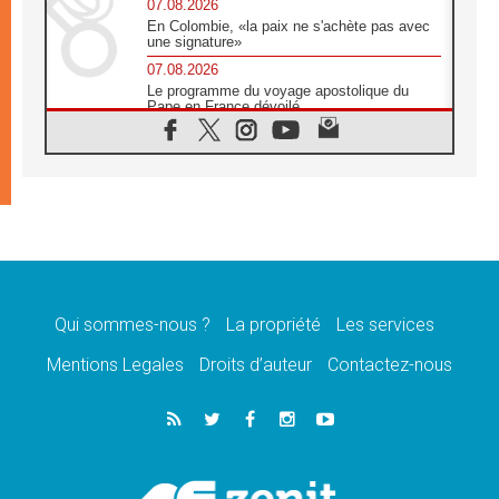
07.08.2026
En Colombie, «la paix ne s'achète pas avec
une signature»
07.08.2026
Le programme du voyage apostolique du
Pape en France dévoilé
07.08.2026
1ère Conférence continentale sur l'éducation
catholique en Afrique
07.08.2026
Un logo symbolique pour la venue du Pape
en France
07.08.2026
Cardinal Rossi: «La venue du Pape Léon en
Argentine est un hommage à François»
Qui sommes-nous ?
La propriété
Les services
07.08.2026
Hiroshima et Nagasaki, 81 ans après,
Mentions Legales
Droits d’auteur
Contactez-nous
lancement des «dix jours de prière pour la
paix»
06.08.2026
Préparatifs des JMJ 2027 à Séoul: «c'est
passionnant et l'impatience est immense!»
06.08.2026
Chrétiens et confucéens: respect et sagesse