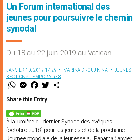
Un Forum international des
jeunes pour poursuivre le chemin
synodal
Du 18 au 22 juin 2019 au Vatican
JANVIER 10, 2019 17:29
MARINA DROUJININA
JEUNES
,
SECTIONS TEMPORAIRES
W
M
F
T
S
h
e
a
w
h
a
s
c
i
a
t
s
e
t
r
Share this Entry
s
e
b
t
e
A
n
o
e
p
g
o
r
p
e
k
À la lumière du dernier Synode des évêques
r
(octobre 2018) pour les jeunes et de la prochaine
Journée mondiale de la jeunesse au Panama (janvier