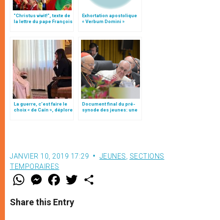
"Christus vivit!", texte de
Exhortation apostolique
la lettre du pape François
« Verbum Domini »
aux jeunes du monde
La guerre, c’est faire le
Document final du pré-
choix « de Caïn », déplore
synode des jeunes: une
le pape François
"radiographie"
JANVIER 10, 2019 17:29
JEUNES
,
SECTIONS
TEMPORAIRES
W
M
F
T
S
h
e
a
w
h
a
s
c
i
a
t
s
e
t
r
Share this Entry
s
e
b
t
e
A
n
o
e