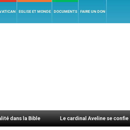
 VATICAN
EGLISE ET MONDE
DOCUMENTS
FAIRE UN DON
ble
Le cardinal Aveline se confie : entre catéch