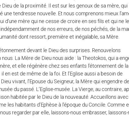
 Dieu de la proximité. Il est sur les genoux de sa mère, qui
anité une tendresse nouvelle. Et nous comprenons mieux l’a
i d’une mère qui ne cesse de croire en ses fils et qui ne l
 indépendamment de nos erreurs, de nos péchés, de la ma
’humanité dont ressort, première et inégalable, sa Mère.
l’étonnement devant le Dieu des surprises. Renouvelons
n nous. La Mère de Dieu nous aide : la Theotokos, qui a en
mère, et elle régénère chez ses enfants l’étonnement de la f
il en est de même de la foi. Et l’Eglise aussi a besoin de
ieu vivant, l’Epouse du Seigneur, la Mère qui engendre des
usée du passé. L’Eglise-musée. La Vierge, au contraire, a
aison habitée par le Dieu de la nouveauté. Accueillons avec
e les habitants d’Ephèse à l’époque du Concile. Comme e
-nous regarder par elle, laissons-nous embrasser, laissons