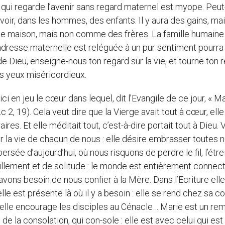
ui regarde l’avenir sans regard maternel est myope. Peut-
 voir, dans les hommes, des enfants. Il y aura des gains, mai
me maison, mais non comme des frères. La famille humaine
ndresse maternelle est reléguée à un pur sentiment pourra
 Dieu, enseigne-nous ton regard sur la vie, et tourne ton 
s yeux miséricordieux.
i en jeu le cœur dans lequel, dit l’Evangile de ce jour, « Ma
 2, 19). Cela veut dire que la Vierge avait tout à cœur, elle
s. Et elle méditait tout, c’est-à-dire portait tout à Dieu. V
r la vie de chacun de nous : elle désire embrasser toutes 
persée d’aujourd’hui, où nous risquons de perdre le fil, l’étr
rpillement et de solitude : le monde est entièrement connect
avons besoin de nous confier à la Mère. Dans l’Ecriture elle
 est présente là où il y a besoin : elle se rend chez sa c
 elle encourage les disciples au Cénacle… Marie est un re
de la consolation, qui con-sole : elle est avec celui qui est 