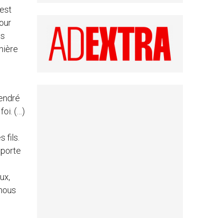
 est
mour
es
nière
gendré
oi. (…)
 fils.
pporte
ux,
-nous