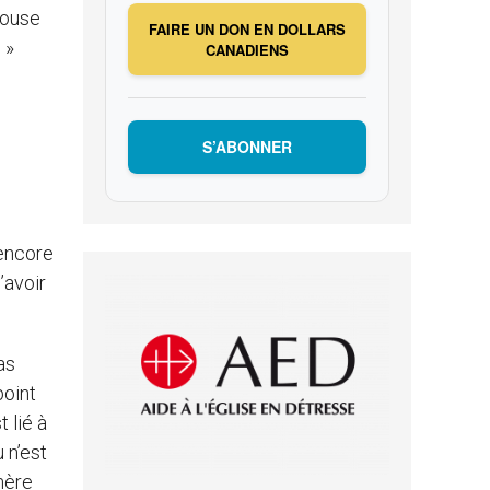
pouse
FAIRE UN DON EN DOLLARS
 »
CANADIENS
S’ABONNER
 encore
’avoir
as
point
 lié à
 n’est
 mère