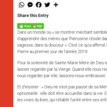
W
M
F
T
S
h
e
a
w
h
a
s
c
i
a
t
s
e
t
r
Share this Entry
s
e
b
t
e
A
n
o
e
p
g
o
r
p
e
k
Dans un monde ou « se montrer méchant semble 
r
d’apprendre des mères que l’héroïsme réside dans le
sagesse, dans la douceur ». C’est ce qu’a affirmé
Pierre au premier jour de l’année 2019.
Pour la solennité de Sainte Marie Mère de Dieu e
laisser regarder par la Vierge. Quand elle nous reg
nous regarder par elle, laissons-nous embrasser, 
Et d’insister : « Dieu ne s’est pas passé de sa Mè
optionnelle : elle doit être accueillie dans la vie.
les voies du bien, qui rétablit l’unité entre ses e