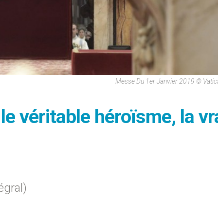
Messe Du 1er Janvier 2019 © Vati
le véritable héroïsme, la vr
égral)