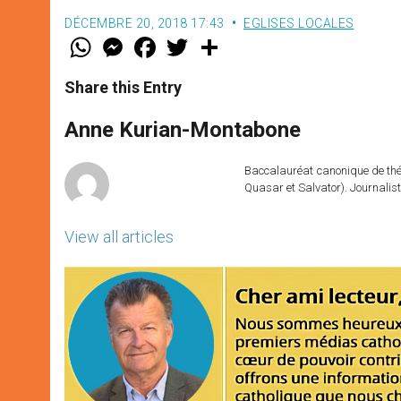
DÉCEMBRE 20, 2018 17:43
EGLISES LOCALES
W
M
F
T
S
h
e
a
w
h
a
s
c
i
a
t
s
e
t
r
Share this Entry
s
e
b
t
e
A
n
o
e
p
g
o
r
Anne Kurian-Montabone
p
e
k
r
Baccalauréat canonique de théo
Quasar et Salvator). Journalist
View all articles