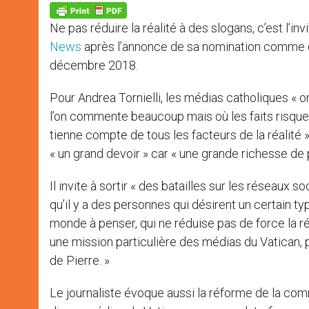
p
g
o
r
p
e
k
Ne pas réduire la réalité à des slogans, c’est l’in
r
News
après l’annonce de sa nomination comme di
décembre 2018.
Pour Andrea Tornielli, les médias catholiques « 
l’on commente beaucoup mais où les faits risquent
tienne compte de tous les facteurs de la réalité 
« un grand devoir » car « une grande richesse de
Il invite à sortir « des batailles sur les réseaux s
qu’il y a des personnes qui désirent un certain ty
monde à penser, qui ne réduise pas de force la réal
une mission particulière des médias du Vatican, 
de Pierre. »
Le journaliste évoque aussi la réforme de la comm