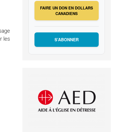
e
FAIRE UN DON EN DOLLARS
CANADIENS
ssage
r les
S’ABONNER