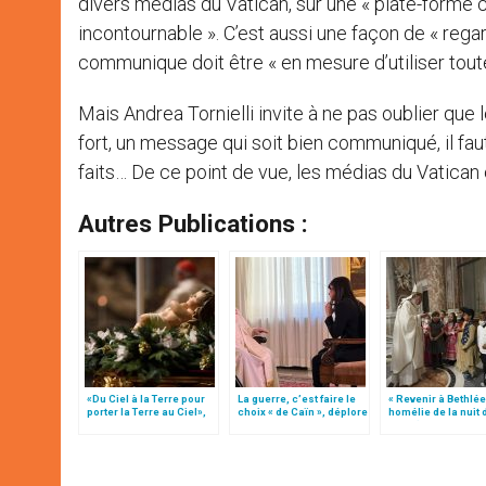
divers médias du Vatican, sur une « plate-forme 
incontournable ». C’est aussi une façon de « regard
communique doit être « en mesure d’utiliser tout
Mais Andrea Tornielli invite à ne pas oublier que 
fort, un message qui soit bien communiqué, il fau
faits… De ce point de vue, les médias du Vatican 
Autres Publications :
«Du Ciel à la Terre pour
La guerre, c’est faire le
« Revenir à Bethlée
porter la Terre au Ciel»,
choix « de Caïn », déplore
homélie de la nuit 
par Mgr Francesco Follo
le pape François
Noël (texte comple