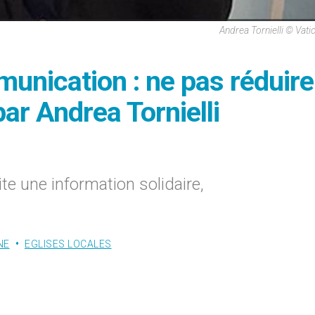
Andrea Tornielli © Vat
unication : ne pas réduire
par Andrea Tornielli
te une information solidaire,
NE
EGLISES LOCALES