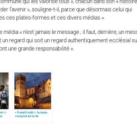
commune qui les valorise tous », chacun dans son « histoir
er l’avenir », souligne-t-il, parce que désormais celui qui
es ces plates-formes et ces divers médias ».
le média « n’est jamais le message ; il faut, derrière, un me
t un regard qui soit un regard authentiquement ecclésial su
ont une grande responsabilité ».
m! »:
« Fratelli tutti »: le texte
de
complet de la 3e
t)
encyclique du pape
François