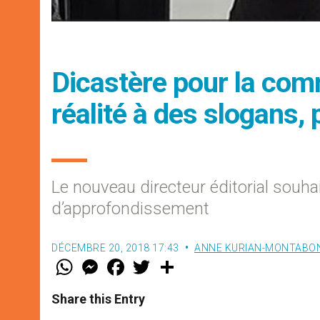
Dicastère pour la comm
réalité à des slogans, 
Le nouveau directeur éditorial souhai
d’approfondissement
DÉCEMBRE 20, 2018 17:43
ANNE KURIAN-MONTABO
W
M
F
T
S
h
e
a
w
h
a
s
c
i
a
t
s
e
t
r
Share this Entry
s
e
b
t
e
A
n
o
e