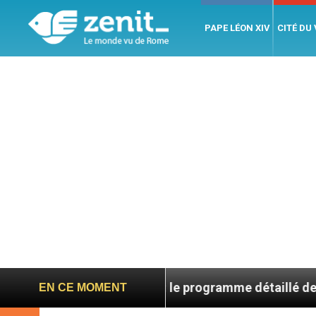
PAPE LÉON XIV
CITÉ DU
V en France : le programme détaillé de sa visite en sep
EN CE MOMENT