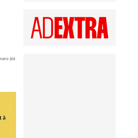
omans (éd.