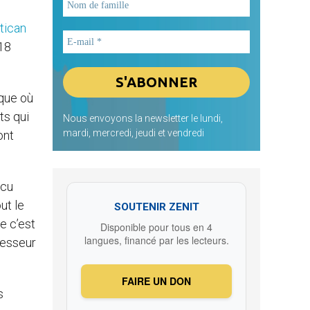
tican
 18
oque où
ts qui
Nous envoyons la newsletter le lundi,
mardi, mercredi, jeudi et vendredi
ont
ncu
ut le
SOUTENIR ZENIT
e c’est
Disponible pour tous en 4
langues, financé par les lecteurs.
cesseur
FAIRE UN DON
s