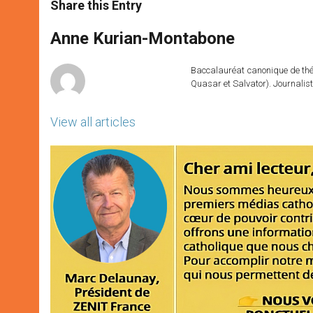
t
s
e
t
r
Share this Entry
s
e
b
t
e
A
n
o
e
p
g
o
r
Anne Kurian-Montabone
p
e
k
r
Baccalauréat canonique de théo
Quasar et Salvator). Journalist
View all articles