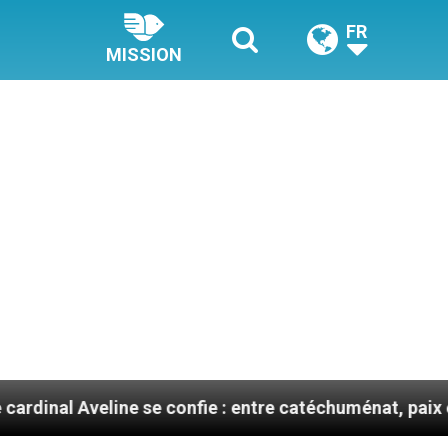
FR
MISSION
 se confie : entre catéchuménat, paix et défis migratoi