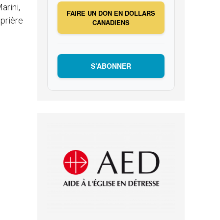
arini,
FAIRE UN DON EN DOLLARS
 prière
CANADIENS
S’ABONNER