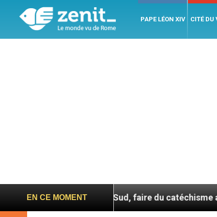
PAPE LÉON XIV
CITÉ DU
n Corée du Sud, faire du catéchisme autrement
EN CE MOMENT