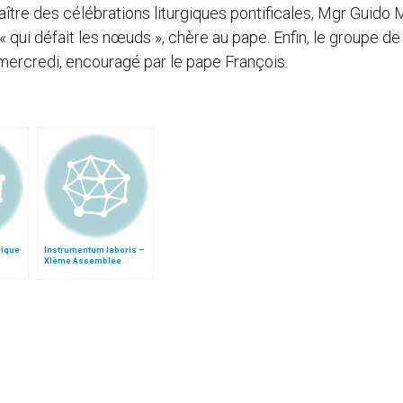
tre des célébrations liturgiques pontificales, Mgr Guido M
« qui défait les nœuds », chère au pape. Enfin, le groupe de
 mercredi, encouragé par le pape François.
lique
Instrumentum laboris –
XIème Assemblée
Générale Ordinaire du
Synode des Évêques