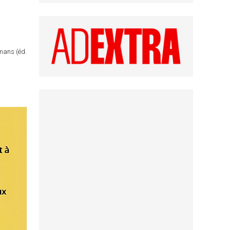
omans (éd.