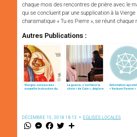
chaque mois des rencontres de prière avec le maî
qui se concluent par une supplication à la Vierge 
charismatique « Tu es Pierre », se réunit chaque
Autres Publications :
Vierges consacrées :
La guerre, c’est faire le
Exhortation aposto
nouvelle Instruction du
choix « de Caïn », déplore
« Verbum Domini »
Vatican
le pape François
DÉCEMBRE 15, 2018 18:13
EGLISES LOCALES
W
M
F
T
S
h
e
a
w
h
a
s
c
i
a