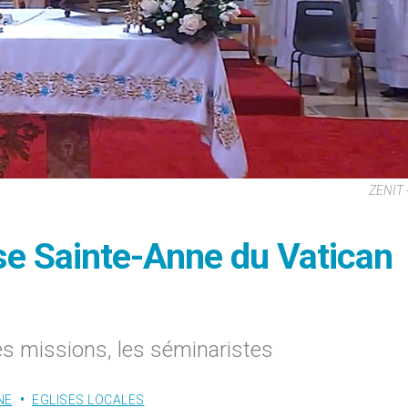
ZENIT 
sse Sainte-Anne du Vatican
les missions, les séminaristes
NE
EGLISES LOCALES