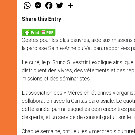
W
M
F
T
S
h
e
a
w
h
a
s
c
i
a
t
s
e
t
r
Share this Entry
s
e
b
t
e
A
n
o
e
p
g
o
r
p
e
k
Gestes pour les plus pauvres, aide aux missions e
r
la paroisse Sainte-Anne du Vatican, rapportées
Le curé, le p. Bruno Silvestrini, explique ainsi q
distribuent des vivres, des vêtements et des re
missions et des séminaristes.
L’association des « Mères chrétiennes » organise
collaboration avec la Caritas paroissiale. Le quo
cette année, parmi lesquelles des rencontres pas
d’experts, et un service de conseil gratuit sur le 
Chaque semaine, ont lieu les « mercredis culturels