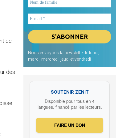
nt de
Nous envoyons la newsletter le lundi,
mardi, mercredi, jeudi et vendredi
eur des
SOUTENIR ZENIT
Disponible pour tous en 4
roisse
langues, financé par les lecteurs.
FAIRE UN DON
t