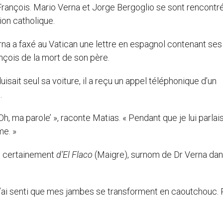
François. Mario Verna et Jorge Bergoglio se sont rencontr
ion catholique.
rna a faxé au Vatican une lettre en espagnol contenant ses
nçois de la mort de son père.
sait seul sa voiture, il a reçu un appel téléphonique d’un
.
Oh, ma parole’ », raconte Matias. « Pendant que je lui parlais
me. »
it certainement
d’El Flaco
(Maigre), surnom de Dr Verna dan
, j’ai senti que mes jambes se transforment en caoutchouc. 