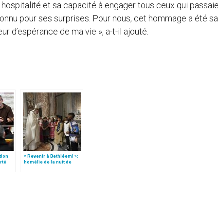
 hospitalité et sa capacité à engager tous ceux qui passaie
t connu pour ses surprises. Pour nous, cet hommage a été sa
eur d’espérance de ma vie », a-t-il ajouté.
tion
« Revenir à Bethléem! »:
rté
homélie de la nuit de
u
Noël (texte complet)