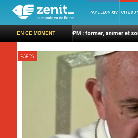
PAPE LÉON XIV
CITÉ DU
pête
OPM : former, animer et soutenir la missi
EN CE MOMENT
PAPES