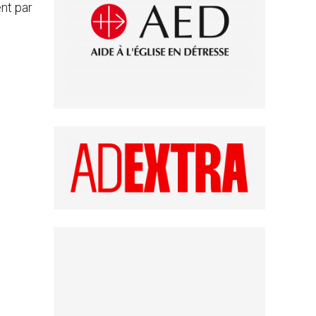
nt par