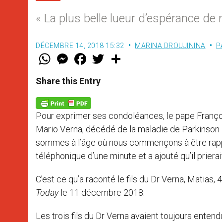
« La plus belle lueur d’espérance de 
DÉCEMBRE 14, 2018 15:32
MARINA DROUJININA
P
W
M
F
T
S
h
e
a
w
h
a
s
c
i
a
t
s
e
t
r
Share this Entry
s
e
b
t
e
A
n
o
e
p
g
o
r
p
e
k
Pour exprimer ses condoléances, le pape Françoi
r
Mario Verna, décédé de la maladie de Parkinson
sommes à l’âge où nous commençons à être rappel
téléphonique d’une minute et a ajouté qu’il priera
C’est ce qu’a raconté le fils du Dr Verna, Matias
Today
le 11 décembre 2018.
Les trois fils du Dr Verna avaient toujours entend