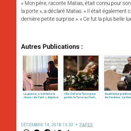
« Mon père, raconte Matias, était connu pour son
la porte », a déclaré Matias. « Il était égalemen
dernière petite surprise »: « Ce fut la plus belle lu
Autres Publications :
La guerre, c’est faire le
«Du Ciel à la Terre pour
Quatrième prédica
choix « de Caïn », déplore
porter la Terre au Ciel»,
de Carême : La libe
le pape François
par Mgr Francesco Follo
des enfants de Die
DÉCEMBRE 14, 2018 15:32
PAPES
W
M
F
T
S