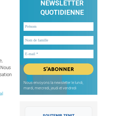
NEWSLETTER
QUOTIDIENNE
e,
« Nous
sation
Nous envoyons la newsletter le lundi,
mardi, mercredi, jeudi et vendredi
al
SOUTENIR ZENIT