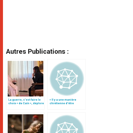
Autres Publications :
La guerre, c’est faire le
« Il y a une manière
choix « de Caïn », déplore
chrétienne d’être
le pape François
artiste »