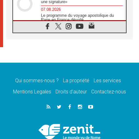
une signature»
07.08.2026
Le programme du voyage apostolique du
Pape en France dévoilé
07.08.2026
1ère Conférence continentale sur l'éducation
catholique en Afrique
07.08.2026
Un logo symbolique pour la venue du Pape
en France
07.08.2026
Cardinal Rossi: «La venue du Pape Léon en
Argentine est un hommage à François»
Qui sommes-nous ?
La propriété
Les services
07.08.2026
Hiroshima et Nagasaki, 81 ans après,
Mentions Legales
Droits d’auteur
Contactez-nous
lancement des «dix jours de prière pour la
paix»
06.08.2026
Préparatifs des JMJ 2027 à Séoul: «c'est
passionnant et l'impatience est immense!»
06.08.2026
Chrétiens et confucéens: respect et sagesse
pour relever les «défis urgents»