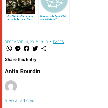
«Du Ciel à la Terre pour
Discours de Benoît XVI
porter la Terre au Ciel»,
aux artistes (21
par Mgr Francesco Follo
novembre)
DÉCEMBRE 14, 2018 19:10
PAPES
W
M
F
T
S
h
e
a
w
h
a
s
c
i
a
t
s
e
t
r
Share this Entry
s
e
b
t
e
A
n
o
e
p
g
o
r
Anita Bourdin
p
e
k
r
View all articles