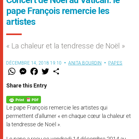
pape François remercie les
artistes
« La chaleur et la tendresse de Noël »
DÉCEMBRE 14, 2018 19:10
ANITA BOURDIN
PAPES
W
M
F
T
S
h
e
a
w
h
a
s
c
i
a
t
s
e
t
r
Share this Entry
s
e
b
t
e
A
n
o
e
p
g
o
r
p
e
k
Le pape François remercie les artistes qui
r
permettent d’allumer « en chaque cœur la chaleur et
la tendresse de Noël ».
Le pape a reçu ce vendredi 14 décembre 2014 au