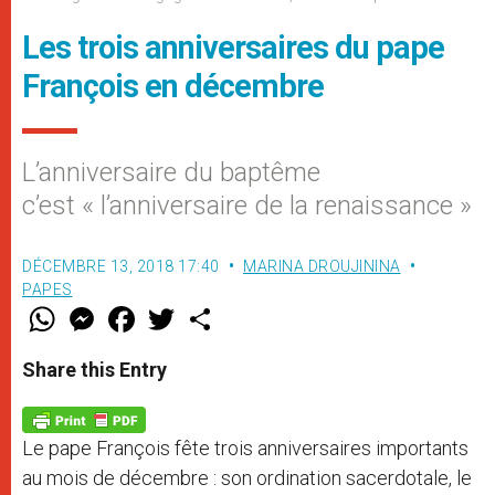
Les trois anniversaires du pape
François en décembre
L’anniversaire du baptême
c’est « l’anniversaire de la renaissance »
DÉCEMBRE 13, 2018 17:40
MARINA DROUJININA
PAPES
W
M
F
T
S
h
e
a
w
h
a
s
c
i
a
t
s
e
t
r
Share this Entry
s
e
b
t
e
A
n
o
e
p
g
o
r
p
e
k
Le pape François fête trois anniversaires importants
r
au mois de décembre : son ordination sacerdotale, le