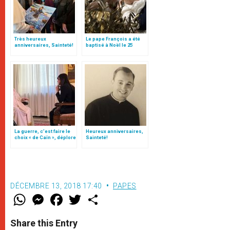
Très heureux
Le pape François a été
anniversaires, Sainteté!
baptisé à Noël le 25
décembre 1936 par le p.
Pozzoli
La guerre, c’est faire le
Heureux anniversaires,
choix « de Caïn », déplore
Sainteté!
le pape François
DÉCEMBRE 13, 2018 17:40
PAPES
W
M
F
T
S
h
e
a
w
h
a
s
c
i
a
t
s
e
t
r
Share this Entry
s
e
b
t
e