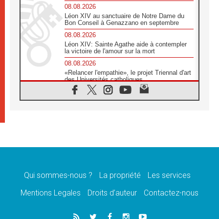
08.08.2026
Léon XIV au sanctuaire de Notre Dame du
Bon Conseil à Genazzano en septembre
08.08.2026
Léon XIV: Sainte Agathe aide à contempler
la victoire de l'amour sur la mort
08.08.2026
«Relancer l'empathie», le projet Triennal d'art
des Universités catholiques
08.08.2026
Signis 2026, donner la parole aux religieuses
catholiques
08.08.2026
Au Bangladesh, l'Église accompagne les
Dalits sur le chemin de la dignité
07.08.2026
Philippines: le vicariat apostolique de
Calapan devient un diocèse
Qui sommes-nous ?
La propriété
Les services
07.08.2026
Congo-Brazzaville: le 15 août, entre solennité
Mentions Legales
Droits d’auteur
Contactez-nous
de l'Assomption et mémoire nationale
07.08.2026
«La paix commence par l'empathie» estime