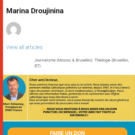
A
n
o
e
p
g
o
r
Marina Droujinina
p
e
k
r
View all articles
Journalisme (Moscou & Bruxelles). Théologie (Bruxelles,
IET).
FAIRE UN DON