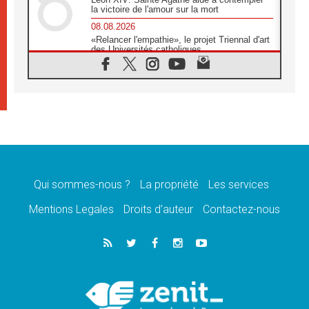
la victoire de l'amour sur la mort
08.08.2026
«Relancer l'empathie», le projet Triennal d'art
des Universités catholiques
08.08.2026
Signis 2026, donner la parole aux religieuses
catholiques
08.08.2026
Au Bangladesh, l'Église accompagne les
Dalits sur le chemin de la dignité
07.08.2026
Philippines: le vicariat apostolique de
Calapan devient un diocèse
Qui sommes-nous ?
La propriété
Les services
07.08.2026
Congo-Brazzaville: le 15 août, entre solennité
Mentions Legales
Droits d’auteur
Contactez-nous
de l'Assomption et mémoire nationale
07.08.2026
«La paix commence par l'empathie» estime
le cardinal Parolin
07.08.2026
En Colombie, «la paix ne s'achète pas avec
une signature»