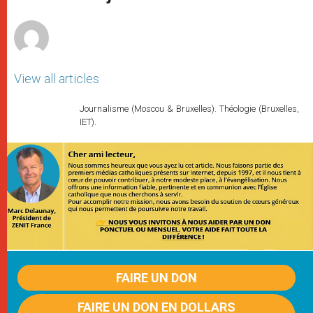
p
e
k
r
View all articles
Journalisme (Moscou & Bruxelles). Théologie (Bruxelles,
IET).
FAIRE UN DON
FAIRE UN DON EN DOLLARS