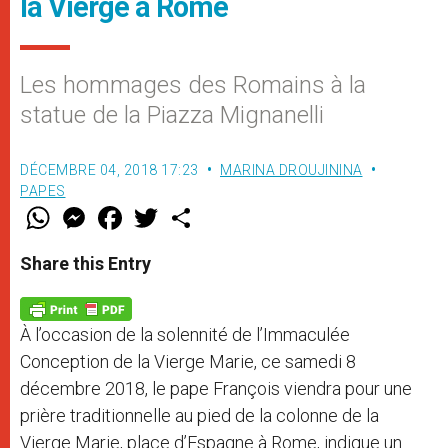
la Vierge à Rome
Les hommages des Romains à la
statue de la Piazza Mignanelli
DÉCEMBRE 04, 2018 17:23
MARINA DROUJININA
PAPES
W
M
F
T
S
h
e
a
w
h
a
s
c
i
a
t
s
e
t
r
Share this Entry
s
e
b
t
e
A
n
o
e
p
g
o
r
p
e
k
À l’occasion de la solennité de l’Immaculée
r
Conception de la Vierge Marie, ce samedi 8
décembre 2018, le pape François viendra pour une
prière traditionnelle au pied de la colonne de la
Vierge Marie, place d’Espagne à Rome, indique un