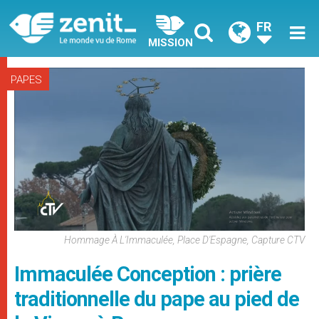
FR
MISSION
PAPES
Hommage À L'Immaculée, Place D'Espagne, Capture CTV
Immaculée Conception : prière
traditionnelle du pape au pied de