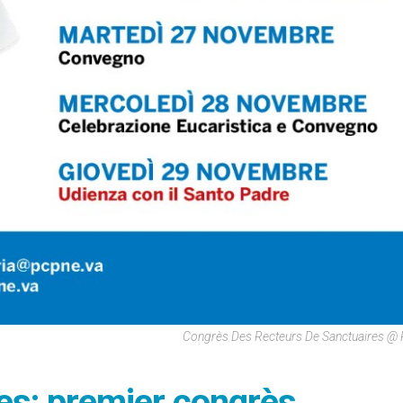
Congrès Des Recteurs De Sanctuaires @
es: premier congrès