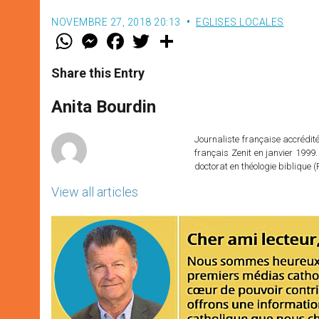
NOVEMBRE 27, 2018 20:13
EGLISES LOCALES
W
M
F
T
S
h
e
a
w
h
a
s
c
i
a
t
s
e
t
r
Share this Entry
s
e
b
t
e
A
n
o
e
p
g
o
r
Anita Bourdin
p
e
k
r
Journaliste française accréditée
français Zenit en janvier 1999.
doctorat en théologie bibliqu
View all articles