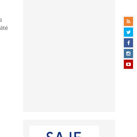
s
lité