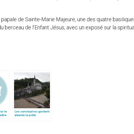
e papale de Sainte-Marie Majeure, une des quatre basilique
 berceau de l’Enfant Jésus, avec un exposé sur la spiritua
ur le
Les sanctuaires gardent
ettre
vivante la piété
populaire, fortifient la foi
et la charité