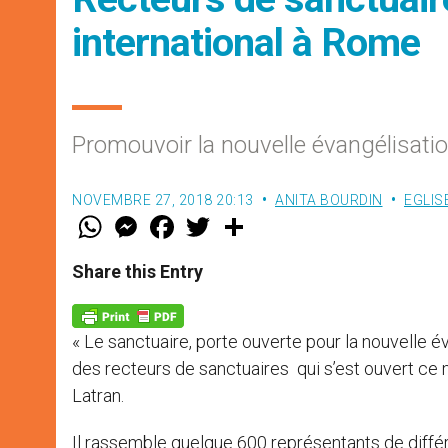
international à Rome
Promouvoir la nouvelle évangélisati
NOVEMBRE 27, 2018 20:13
ANITA BOURDIN
EGLIS
W
M
F
T
S
h
e
a
w
h
a
s
c
i
a
t
s
e
t
r
Share this Entry
s
e
b
t
e
A
n
o
e
p
g
o
r
p
e
k
« Le sanctuaire, porte ouverte pour la nouvelle é
r
des recteurs de sanctuaires qui s’est ouvert ce 
Latran.
Il rassemble quelque 600 représentants de différ