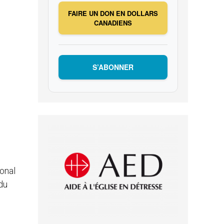
FAIRE UN DON EN DOLLARS
CANADIENS
S’ABONNER
ional
du