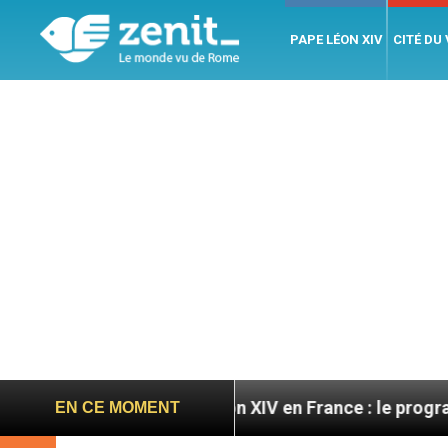
PAPE LÉON XIV
CITÉ DU
Léon XIV en France : le programme détaillé de sa v
EN CE MOMENT