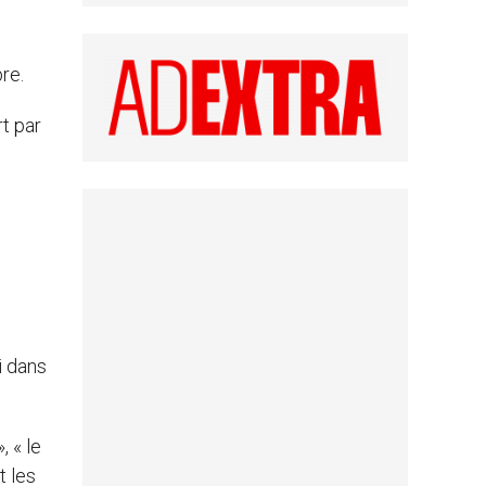
re.
rt par
i dans
, « le
t les