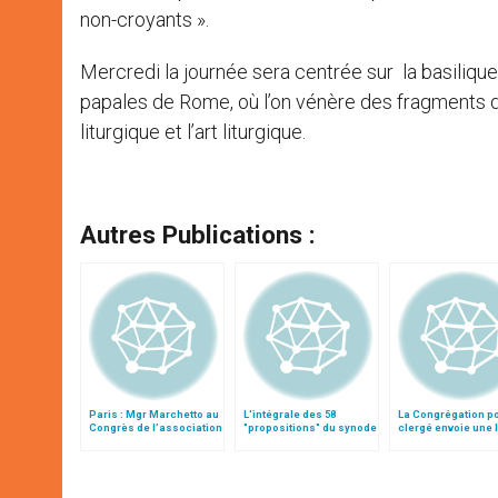
non-croyants ».
Mercredi la journée sera centrée sur la basiliqu
papales de Rome, où l’on vénère des fragments du
liturgique et l’art liturgique.
Autres Publications :
Paris : Mgr Marchetto au
L'intégrale des 58
La Congrégation po
Congrès de l’association
"propositions" du synode
clergé envoie une l
des recteurs de
aux recteurs de
sanctuaires
sanctuaires