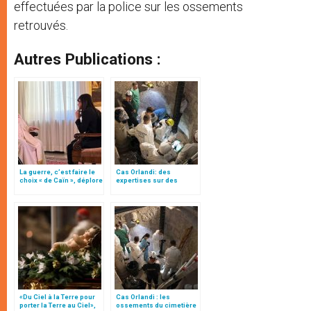
effectuées par la police sur les ossements
retrouvés.
Autres Publications :
La guerre, c’est faire le
Cas Orlandi: des
choix « de Caïn », déplore
expertises sur des
le pape François
ossements à proximité
des tombes vides
«Du Ciel à la Terre pour
Cas Orlandi : les
porter la Terre au Ciel»,
ossements du cimetière