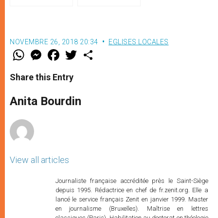
par Mgr Francesco Follo
Teutonique sont anciens
NOVEMBRE 26, 2018 20:34
EGLISES LOCALES
W
M
F
T
S
h
e
a
w
h
a
s
c
i
a
t
s
e
t
r
Share this Entry
s
e
b
t
e
A
n
o
e
p
g
o
r
Anita Bourdin
p
e
k
r
View all articles
Journaliste française accréditée près le Saint-Siège
depuis 1995. Rédactrice en chef de fr.zenit.org. Elle a
lancé le service français Zenit en janvier 1999. Master
en journalisme (Bruxelles). Maîtrise en lettres
classiques (Paris). Habilitation au doctorat en théologie