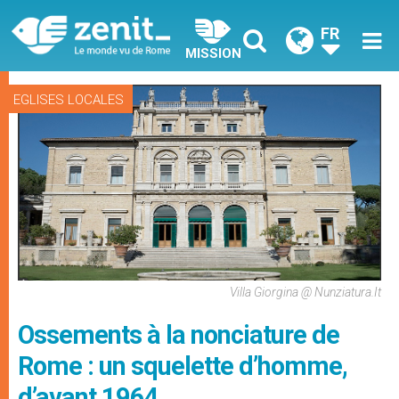
FR
MISSION
EGLISES LOCALES
Villa Giorgina @ Nunziatura.it
Ossements à la nonciature de
Rome : un squelette d’homme,
d’avant 1964