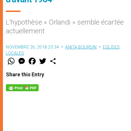
L’hypothèse « Orlandi » semble écartée
actuellement
NOVEMBRE 26, 2018 20:34
ANITA BOURDIN
EGLISES
LOCALES
W
M
F
T
S
h
e
a
w
h
a
s
c
i
a
t
s
e
t
r
Share this Entry
s
e
b
t
e
A
n
o
e
p
g
o
r
p
e
k
r