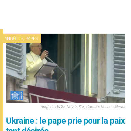
,
ANGÉLUS
PAPES
Angélus Du 25 Nov. 2018, Capture Vatican Media
Ukraine : le pape prie pour la paix
tant désirée