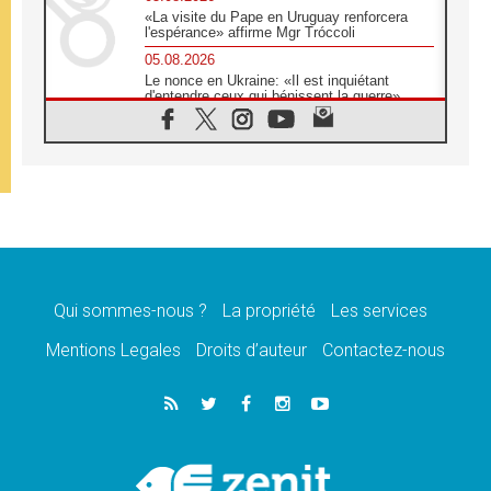
«La visite du Pape en Uruguay renforcera
l'espérance» affirme Mgr Tróccoli
05.08.2026
Le nonce en Ukraine: «Il est inquiétant
d'entendre ceux qui bénissent la guerre»
05.08.2026
Léon XIV au Pérou, une lueur d'espoir pour
un peuple en quête de paix
05.08.2026
SCEAM: L'Église en Afrique vers
l'Assemblée ecclésiale de 2028 depuis
Addis-Abeba
05.08.2026
Le Pape exprime ses condoléances suite au
décès du cardinal Júlio Langa
Qui sommes-nous ?
La propriété
Les services
05.08.2026
Mentions Legales
Droits d’auteur
Contactez-nous
Le Pape attendu en novembre en Uruguay,
en Argentine et au Pérou
05.08.2026
Audience générale: la prière est un acte
d'espérance
04.08.2026
Léon XIV invite les Chevaliers de Colomb à