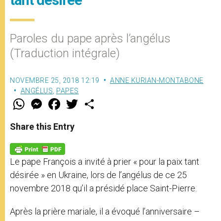
Paroles du pape après l’angélus
(Traduction intégrale)
NOVEMBRE 25, 2018 12:19
ANNE KURIAN-MONTABONE
ANGÉLUS
,
PAPES
W
M
F
T
S
h
e
a
w
h
a
s
c
i
a
t
s
e
t
r
Share this Entry
s
e
b
t
e
A
n
o
e
p
g
o
r
p
e
k
Le pape François a invité à prier « pour la paix tant
r
désirée » en Ukraine, lors de l’angélus de ce 25
novembre 2018 qu’il a présidé place Saint-Pierre.
Après la prière mariale, il a évoqué l’anniversaire –