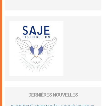
DERNIÈRES NOUVELLES
Le pape Léon XIV se rendra en Uruguay, en Argentine et au