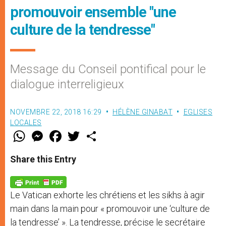
promouvoir ensemble "une
culture de la tendresse"
Message du Conseil pontifical pour le
dialogue interreligieux
NOVEMBRE 22, 2018 16:29
HÉLÈNE GINABAT
EGLISES
LOCALES
W
M
F
T
S
h
e
a
w
h
a
s
c
i
a
t
s
e
t
r
Share this Entry
s
e
b
t
e
A
n
o
e
p
g
o
r
p
e
k
Le Vatican exhorte les chrétiens et les sikhs à agir
r
main dans la main pour « promouvoir une ‘culture de
la tendresse’ ». La tendresse, précise le secrétaire