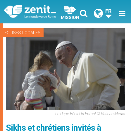
FR
MISSION
EGLISES LOCALES
Le Pape Bénit Un Enfant © Vatican Media
Sikhs et chrétiens invités à