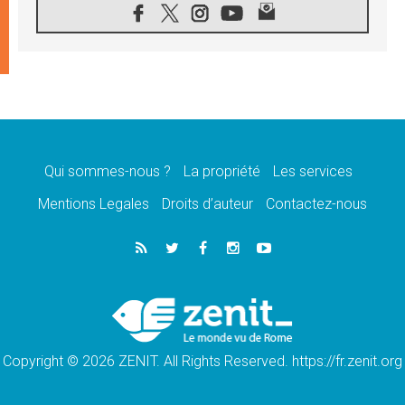
05.08.2026
SCEAM: L'Église en Afrique vers
l'Assemblée ecclésiale de 2028 depuis
Addis-Abeba
05.08.2026
Le Pape exprime ses condoléances suite au
décès du cardinal Júlio Langa
05.08.2026
Le Pape attendu en novembre en Uruguay,
en Argentine et au Pérou
Qui sommes-nous ?
La propriété
Les services
05.08.2026
Mentions Legales
Droits d’auteur
Contactez-nous
Audience générale: la prière est un acte
d'espérance
04.08.2026
Léon XIV invite les Chevaliers de Colomb à
être des «prophètes de l'harmonie»
04.08.2026
Au Nigéria, attaques d'église, meurtre et
enlèvements de religieux suscitent l'émotion
Copyright © 2026 ZENIT. All Rights Reserved. https://fr.zenit.org