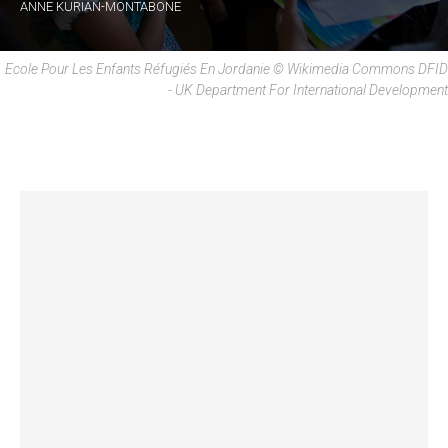
ANNE KURIAN-MONTABONE
Ecole Pour Les Enfants Réfugiés En Jordanie © Wikimedia Commons DFID
- UK Department For International Development