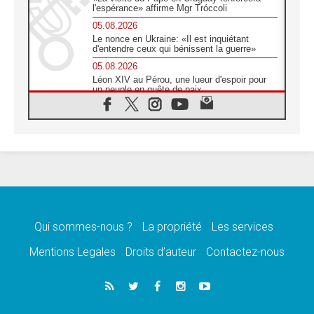
l'espérance» affirme Mgr Tróccoli
05.08.2026
Le nonce en Ukraine: «Il est inquiétant
d'entendre ceux qui bénissent la guerre»
05.08.2026
Léon XIV au Pérou, une lueur d'espoir pour
un peuple en quête de paix
05.08.2026
SCEAM: L'Église en Afrique vers
l'Assemblée ecclésiale de 2028 depuis
Addis-Abeba
05.08.2026
Le Pape exprime ses condoléances suite au
décès du cardinal Júlio Langa
05.08.2026
Le Pape attendu en novembre en Uruguay,
en Argentine et au Pérou
Qui sommes-nous ?
La propriété
Les services
05.08.2026
Mentions Legales
Droits d’auteur
Contactez-nous
Audience générale: la prière est un acte
d'espérance
04.08.2026
Léon XIV invite les Chevaliers de Colomb à
être des «prophètes de l'harmonie»