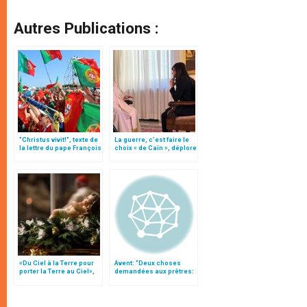
Autres Publications :
"Christus vivit!", texte de
La guerre, c’est faire le
la lettre du pape François
choix « de Caïn », déplore
aux jeunes du monde
le pape François
«Du Ciel à la Terre pour
Avent: "Deux choses
porter la Terre au Ciel»,
demandées aux prêtres:
par Mgr Francesco Follo
la conversion et l
´intercession"