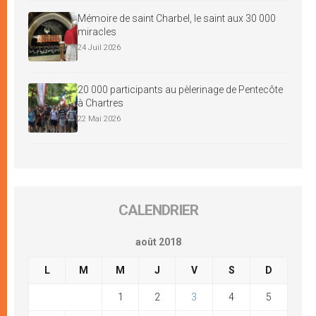
Mémoire de saint Charbel, le saint aux 30 000
miracles
24 Juil 2026
20 000 participants au pèlerinage de Pentecôte
à Chartres
22 Mai 2026
CALENDRIER
août 2018
L
M
M
J
V
S
D
1
2
3
4
5