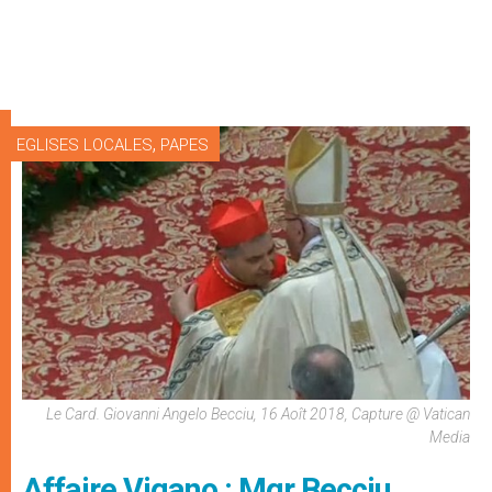
,
EGLISES LOCALES
PAPES
Le Card. Giovanni Angelo Becciu, 16 Aoît 2018, Capture @ Vatican
Media
Affaire Vigano : Mgr Becciu