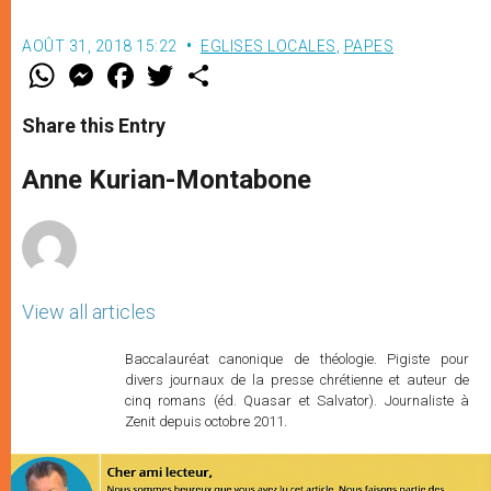
AOÛT 31, 2018 15:22
EGLISES LOCALES
,
PAPES
W
M
F
T
S
h
e
a
w
h
a
s
c
i
a
t
s
e
t
r
Share this Entry
s
e
b
t
e
A
n
o
e
p
g
o
r
Anne Kurian-Montabone
p
e
k
r
View all articles
Baccalauréat canonique de théologie. Pigiste pour
divers journaux de la presse chrétienne et auteur de
cinq romans (éd. Quasar et Salvator). Journaliste à
Zenit depuis octobre 2011.