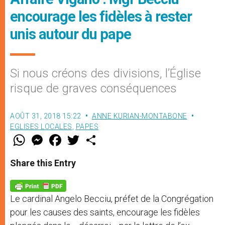
encourage les fidèles à rester
unis autour du pape
Si nous créons des divisions, l’Église
risque de graves conséquences
AOÛT 31, 2018 15:22
ANNE KURIAN-MONTABONE
EGLISES LOCALES
,
PAPES
W
M
F
T
S
h
e
a
w
h
a
s
c
i
a
t
s
e
t
r
Share this Entry
s
e
b
t
e
A
n
o
e
p
g
o
r
p
e
k
Le cardinal Angelo Becciu, préfet de la Congrégation
r
pour les causes des saints, encourage les fidèles