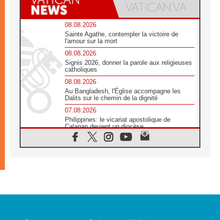
08.08.2026
Sainte Agathe, contempler la victoire de
l'amour sur la mort
08.08.2026
Signis 2026, donner la parole aux religieuses
catholiques
08.08.2026
Au Bangladesh, l'Église accompagne les
Dalits sur le chemin de la dignité
07.08.2026
Philippines: le vicariat apostolique de
Calapan devient un diocèse
07.08.2026
Congo-Brazzaville : le 15 août, entre
solennité de l'Assomption et mémoire
nationale
07.08.2026
«La paix commence par l'empathie» estime
le cardinal Parolin
07.08.2026
En Colombie, «la paix ne s'achète pas avec
une signature»