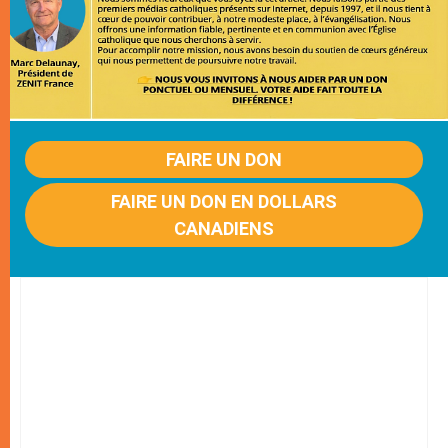
FAIRE UN DON
FAIRE UN DON EN DOLLARS
CANADIENS