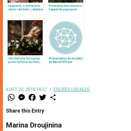
La guerre, c’est faire le
Protection des mineurs :
choix « de Caïn », déplore
l'appel du pape pour
le pape François
éradiquer ces "crimes
abominables qui doivent
disparaître de la face de
la terre"
«Du Ciel à la Terre pour
Présentation de la Lettre
porter la Terre au Ciel»,
de Benoît XVI aux
par Mgr Francesco Follo
catholiques d’Irlande
AOÛT 23, 2018 18:51
EGLISES LOCALES
W
M
F
T
S
h
e
a
w
h
a
s
c
i
a
t
s
e
t
r
Share this Entry
s
e
b
t
e
A
n
o
e
p
g
o
r
Marina Droujinina
p
e
k