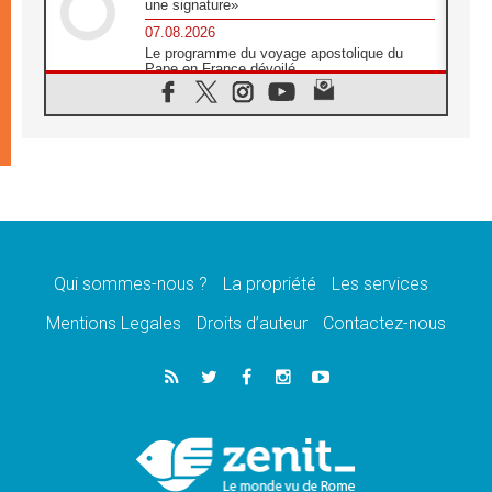
une signature»
07.08.2026
Le programme du voyage apostolique du
Pape en France dévoilé
07.08.2026
1ère Conférence continentale sur l'éducation
catholique en Afrique
07.08.2026
Un logo symbolique pour la venue du Pape
en France
07.08.2026
Cardinal Rossi: «La venue du Pape Léon en
Argentine est un hommage à François»
Qui sommes-nous ?
La propriété
Les services
07.08.2026
Hiroshima et Nagasaki, 81 ans après,
Mentions Legales
Droits d’auteur
Contactez-nous
lancement des «dix jours de prière pour la
paix»
06.08.2026
Préparatifs des JMJ 2027 à Séoul: «c'est
passionnant et l'impatience est immense!»
06.08.2026
Chrétiens et confucéens: respect et sagesse
pour relever les «défis urgents»