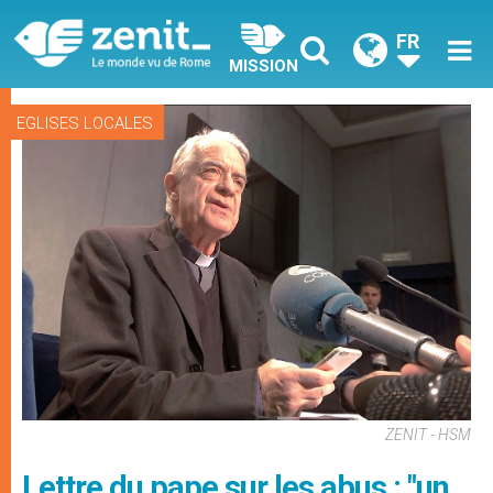
FR
MISSION
EGLISES LOCALES
ZENIT - HSM
Lettre du pape sur les abus : "un