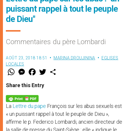
puissant rappel à tout le peuple
de Dieu"
Commentaires du père Lombardi
AOÛT 23, 2018 18:51
MARINA DROUJININA
EGLISES
LOCALES
W
M
F
T
S
h
e
a
w
h
a
s
c
i
a
t
s
e
t
r
Share this Entry
s
e
b
t
e
A
n
o
e
p
g
o
r
p
e
k
La
Lettre du pape
François sur les abus sexuels est
r
« un puissant rappel à tout le peuple de Dieu »,
affirme le p. Federico Lombardi, ancien directeur de
la salle de presse du Saint-Siège : elle « indique le