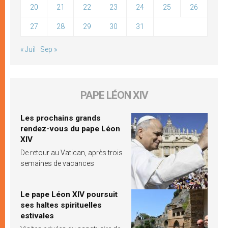
20
21
22
23
24
25
26
27
28
29
30
31
« Juil
Sep »
PAPE LÉON XIV
Les prochains grands
rendez-vous du pape Léon
XIV
De retour au Vatican, après trois
semaines de vacances
Le pape Léon XIV poursuit
ses haltes spirituelles
estivales