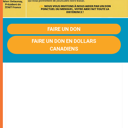
FAIRE UN DON
FAIRE UN DON EN DOLLARS
CANADIENS