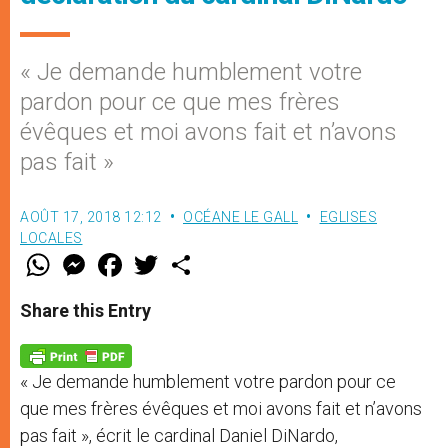
« Je demande humblement votre
pardon pour ce que mes frères
évêques et moi avons fait et n’avons
pas fait »
AOÛT 17, 2018 12:12
OCÉANE LE GALL
EGLISES
LOCALES
W
M
F
T
S
h
e
a
w
h
a
s
c
i
a
t
s
e
t
r
Share this Entry
s
e
b
t
e
A
n
o
e
p
g
o
r
p
e
k
« Je demande humblement votre pardon pour ce
r
que mes frères évêques et moi avons fait et n’avons
pas fait », écrit le cardinal Daniel DiNardo,