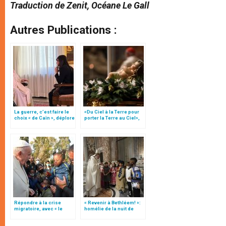
Traduction de Zenit, Océane Le Gall
Autres Publications :
La guerre, c’est faire le
«Du Ciel à la Terre pour
choix « de Caïn », déplore
porter la Terre au Ciel»,
le pape François
par Mgr Francesco Follo
Répondre à la crise
« Revenir à Bethléem! »:
migratoire, avec « le
homélie de la nuit de
style de l’humanité »!
Noël (texte complet)
(texte complet)