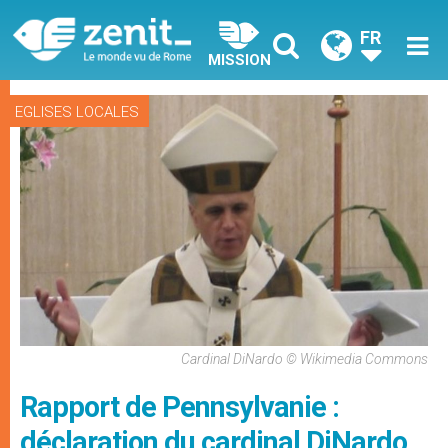
FR
MISSION
EGLISES LOCALES
Cardinal DiNardo © Wikimedia Commons
Rapport de Pennsylvanie :
déclaration du cardinal DiNardo