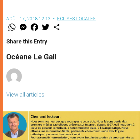
AOÛT 17, 2018 12:12
EGLISES LOCALES
W
M
F
T
S
h
e
a
w
h
a
s
c
i
a
t
s
e
t
r
Share this Entry
s
e
b
t
e
A
n
o
e
p
g
o
r
Océane Le Gall
p
e
k
r
View all articles