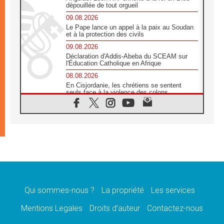
dépouillée de tout orgueil
09.08.2026
Le Pape lance un appel à la paix au Soudan
et à la protection des civils
09.08.2026
Déclaration d'Addis-Abeba du SCEAM sur
l'Éducation Catholique en Afrique
08.08.2026
En Cisjordanie, les chrétiens se sentent
seuls face à la violence des colons
08.08.2026
Léon XIV au sanctuaire de Notre Dame du
Bon Conseil à Genazzano en septembre
08.08.2026
Léon XIV: Sainte Agathe aide à contempler
la victoire de l'amour sur la mort
08.08.2026
«Relancer l'empathie», le projet Triennal d'art
des Universités catholiques
Qui sommes-nous ?
La propriété
Les services
08.08.2026
Signis 2026, donner la parole aux religieuses
Mentions Legales
Droits d’auteur
Contactez-nous
catholiques
08.08.2026