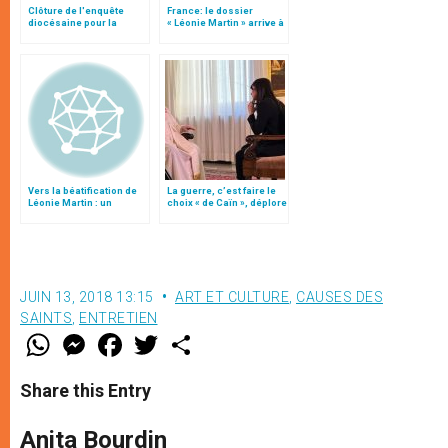
Clôture de l'enquête
France: le dossier
diocésaine pour la
« Léonie Martin » arrive à
béatification de Léonie
la Congrégation pour les
Martin, le 22 février 2020
causes des saints
Vers la béatification de
La guerre, c’est faire le
Léonie Martin : un
choix « de Caïn », déplore
chemin vocationnel
le pape François
atypique
JUIN 13, 2018 13:15
ART ET CULTURE
,
CAUSES DES
SAINTS
,
ENTRETIEN
W
M
F
T
S
h
e
a
w
h
a
s
c
i
a
t
s
e
t
r
Share this Entry
s
e
b
t
e
A
n
o
e
p
g
o
r
Anita Bourdin