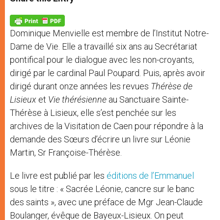
s
e
b
t
e
A
n
o
e
p
g
o
r
p
e
k
Dominique Menvielle est membre de l’Institut Notre-
r
Dame de Vie. Elle a travaillé six ans au Secrétariat
pontifical pour le dialogue avec les non-croyants,
dirigé par le cardinal Paul Poupard. Puis, après avoir
dirigé durant onze années les revues
Thérèse de
Lisieux
et
Vie thérésienne
au Sanctuaire Sainte-
Thérèse à Lisieux, elle s’est penchée sur les
archives de la Visitation de Caen pour répondre à la
demande des Sœurs d’écrire un livre sur Léonie
Martin, Sr Françoise-Thérèse.
Le livre est publié par les
éditions de l’Emmanuel
sous le titre : « Sacrée Léonie, cancre sur le banc
des saints », avec une préface de Mgr Jean-Claude
Boulanger, évêque de Bayeux-Lisieux. On peut