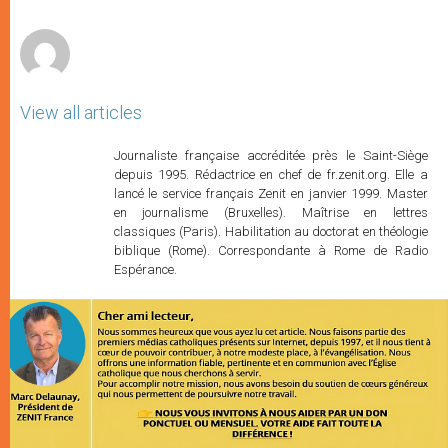
p
e
k
r
View all articles
Journaliste française accréditée près le Saint-Siège
depuis 1995. Rédactrice en chef de fr.zenit.org. Elle a
lancé le service français Zenit en janvier 1999. Master
en journalisme (Bruxelles). Maîtrise en lettres
classiques (Paris). Habilitation au doctorat en théologie
biblique (Rome). Correspondante à Rome de Radio
Espérance.