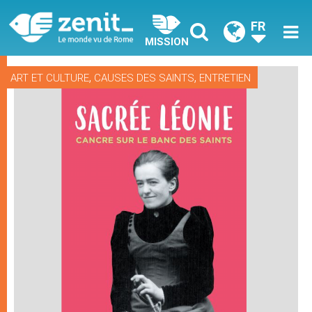
FR
MISSION
,
,
ART ET CULTURE
CAUSES DES SAINTS
ENTRETIEN