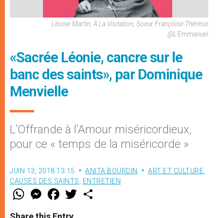
Léonie Martin, À La Visitation, Soeur Françoise Thérèse
@L'Emmanuel
«Sacrée Léonie, cancre sur le
banc des saints», par Dominique
Menvielle
L’Offrande à l’Amour miséricordieux,
pour ce « temps de la miséricorde »
JUIN 13, 2018 13:15
ANITA BOURDIN
ART ET CULTURE
,
CAUSES DES SAINTS
,
ENTRETIEN
W
M
F
T
S
h
e
a
w
h
a
s
c
i
a
t
s
e
t
r
Share this Entry