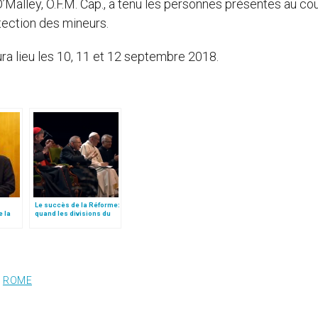
O’Malley, O.F.M. Cap., a tenu les personnes présentes au co
otection des mineurs.
ra lieu les 10, 11 et 12 septembre 2018.
Le succès de la Réforme:
e la
quand les divisions du
isera
passé seront
nion
surmontées, par le card.
Koch (1/2)
,
ROME