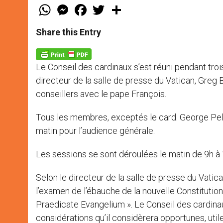
W
M
F
T
S
h
e
a
w
h
a
s
c
i
a
t
s
e
t
r
Share this Entry
s
e
b
t
e
A
n
o
e
p
g
o
r
p
e
k
Le Conseil des cardinaux s’est réuni pendant trois
r
directeur de la salle de presse du Vatican, Greg 
conseillers avec le pape François.
Tous les membres, exceptés le card. George Pell
matin pour l’audience générale.
Les sessions se sont déroulées le matin de 9h à 
Selon le directeur de la salle de presse du Vatic
l’examen de l’ébauche de la nouvelle Constitution 
Praedicate Evangelium ». Le Conseil des cardinau
considérations qu’il considèrera opportunes, util