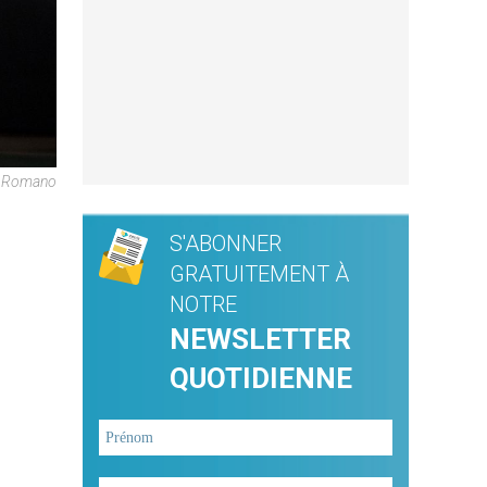
re Romano
S'ABONNER
GRATUITEMENT À
NOTRE
NEWSLETTER
QUOTIDIENNE