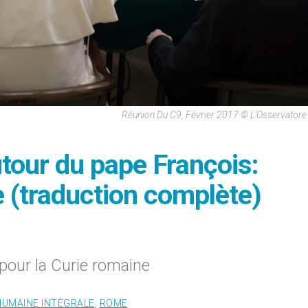
Réunion Du C9, Février 2017 © L'Osservato
tour du pape François:
e (traduction complète)
pour la Curie romaine
HUMAINE INTÉGRALE
,
ROME