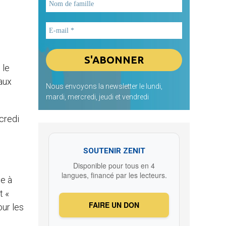
 le
naux
Nous envoyons la newsletter le lundi,
mardi, mercredi, jeudi et vendredi
credi
SOUTENIR ZENIT
Disponible pour tous en 4
langues, financé par les lecteurs.
ée à
t «
FAIRE UN DON
our les