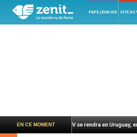
PAPE LÉON XIV
CITÉ DU
pe Léon XIV se rendra en Uruguay, en Argentine et au P
EN CE MOMENT