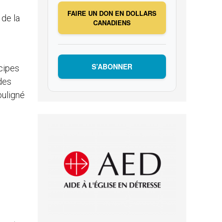
FAIRE UN DON EN DOLLARS
 de la
CANADIENS
S’ABONNER
ncipes
 des
ouligné