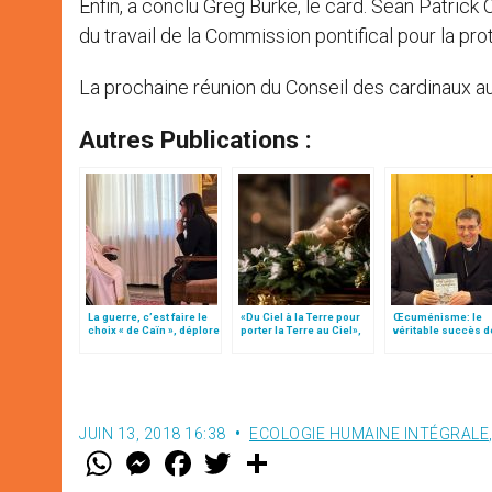
Enfin, a conclu Greg Burke, le card. Sean Patrick 
du travail de la Commission pontifical pour la pr
La prochaine réunion du Conseil des cardinaux au
Autres Publications :
La guerre, c’est faire le
«Du Ciel à la Terre pour
Œcuménisme: le
choix « de Caïn », déplore
porter la Terre au Ciel»,
véritable succès d
le pape François
par Mgr Francesco Follo
Réforme ne se réal
qu’avec la commu
JUIN 13, 2018 16:38
ECOLOGIE HUMAINE INTÉGRALE
W
M
F
T
S
h
e
a
w
h
a
s
c
i
a