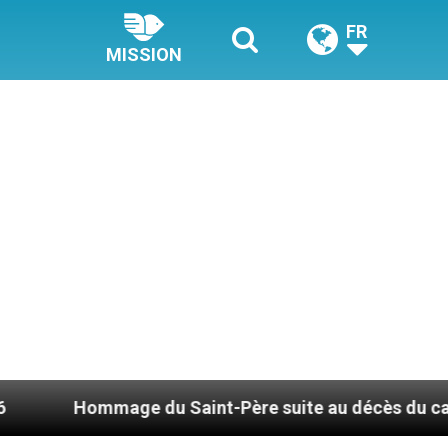
FR
MISSION
u Saint-Père suite au décès du cardinal Júlio Duart