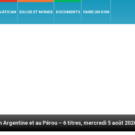
 VATICAN
EGLISE ET MONDE
DOCUMENTS
FAIRE UN DON
érou – 6 titres, mercredi 5 août 2026
Hommage d