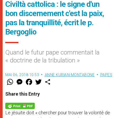
Civiltà cattolica : le signe d'un
bon discernement c'est la paix,
pas la tranquillité, écrit le p.
Bergoglio
Quand le futur pape commentait la
« doctrine de la tribulation »
MAI 06, 2018 10:53
ANNE KURIAN-MONTABONE
PAPES
W
M
F
T
S
h
e
a
w
h
a
s
c
i
a
t
s
e
t
r
Share this Entry
s
e
b
t
e
A
n
o
e
p
g
o
r
p
e
k
Le jésuite doit « chercher pour trouver la volonté de
r