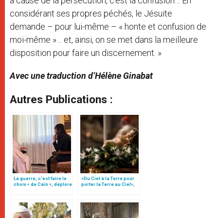
à cause de la persécution, c’est la confusion… En
considérant ses propres péchés, le Jésuite
demande – pour lui-même – « honte et confusion de
moi-même »… et, ainsi, on se met dans la meilleure
disposition pour faire un discernement. »
Avec une traduction d’Hélène Ginabat
Autres Publications :
La guerre, c’est faire le
«Du Ciel à la Terre pour
choix « de Caïn », déplore
porter la Terre au Ciel»,
le pape François
par Mgr Francesco Follo