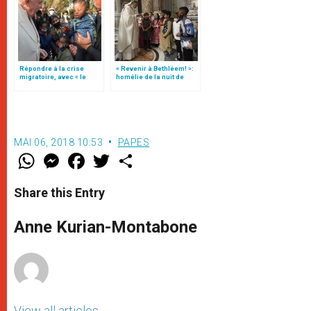
Répondre à la crise
« Revenir à Bethléem! »:
migratoire, avec « le
homélie de la nuit de
style de l’humanité »!
Noël (texte complet)
(texte complet)
MAI 06, 2018 10:53
PAPES
W
M
F
T
S
h
e
a
w
h
a
s
c
i
a
t
s
e
t
r
Share this Entry
s
e
b
t
e
A
n
o
e
p
g
o
r
Anne Kurian-Montabone
p
e
k
r
View all articles